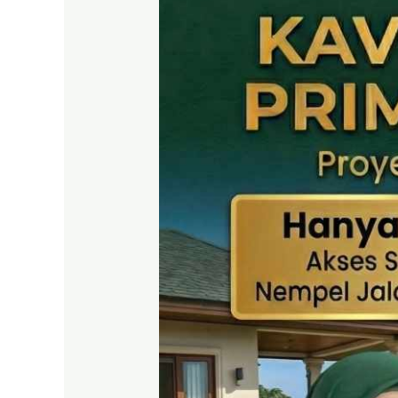
SHM
Puncak
2
Bogor
–
Panduan
Lengkap
&
Legalitas
Jelas