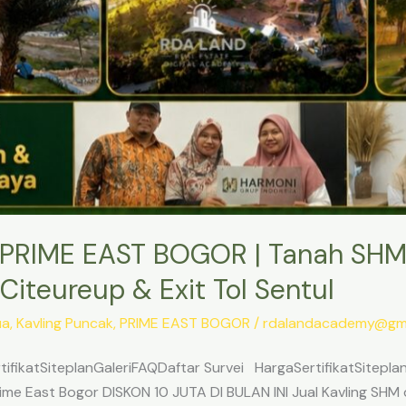
PRIME EAST BOGOR | Tanah SHM
Citeureup & Exit Tol Sentul
ua
,
Kavling Puncak
,
PRIME EAST BOGOR
/
rdalandacademy@gma
ifikatSiteplanGaleriFAQDaftar Survei HargaSertifikatSitepl
me East Bogor DISKON 10 JUTA DI BULAN INI Jual Kavling SHM d