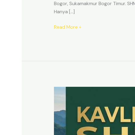
Bogor, Sukamakmur Bogor Timur. SHM p
Hanya […]
Read More »
HARMONI
PRIME
EAST
BOGOR
–
KAVLING