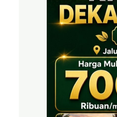
EAST
BOGOR
|
Tanah
SHM
700
Ribuan
Puncak
2
Dekat
Tol
Citeureup
&
Exit
Tol
Sentul