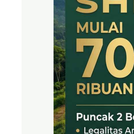
SHM
LEGAL
DI
PUNCAK
2
BOGOR
TIMUR