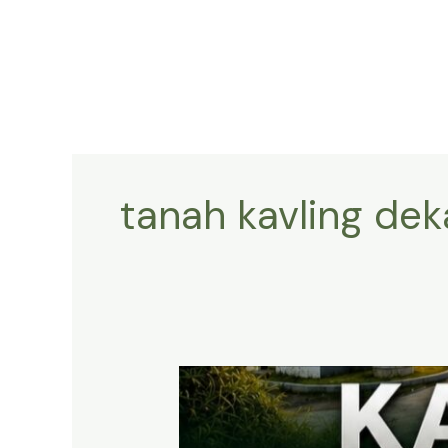
Lewati
ke
konten
tanah kavling dek
KAVLING
HARMONI
PRIME