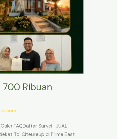
 700 Ribuan
il.com
anGaleriFAQDaftar Survei JUAL
ekat Tol Citeureup di Prime East