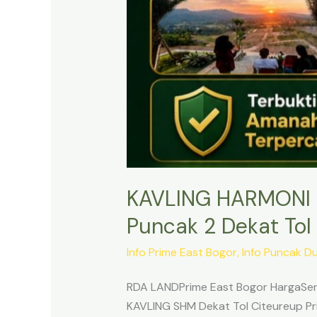
KAVLING HARMONI 
Puncak 2 Dekat Tol 
Info Prime East Bogor
,
Info Puncak D
RDA LANDPrime East Bogor HargaSert
KAVLING SHM Dekat Tol Citeureup Pri