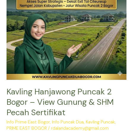
View
Gunung
&
SHM
Pecah
Sertifikat
Kavling Hanjawong Puncak 2
Bogor – View Gunung & SHM
Pecah Sertifikat
Info Prime East Bogor
,
Info Puncak Dua
,
Kavling Puncak
,
PRIME EAST BOGOR
/
rdalandacademy@gmail.com