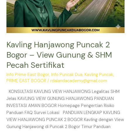
Kavling Hanjawong Puncak 2
Bogor – View Gunung & SHM
Pecah Sertifikat
Info Prime East Bogor
,
Info Puncak Dua
,
Kavling Puncak
,
PRIME EAST BOGOR
/
rdalandacademy@gmail.com
KONSULTASI KAVLING VIEW HANJAWONG Legalitas SHM
Jelas KAVLING VIEW GUNUNG HANJAWONG PANDUAN
INVESTASI AMAN BOGOR Homepage Pengertian Risiko
Panduan FAQ Survei Lokasi PANDUAN LENGKAP KAVLING
VIEW HANJAWONG PUNCAK 2 BOGOR Kavling dengan View
Gunung Hanjawong di Puncak 2 Bogor Timur Panduan