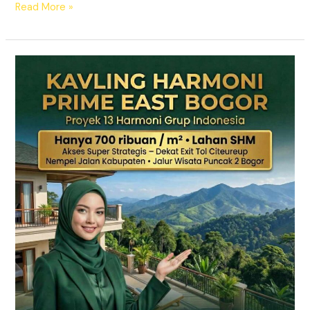
Read More »
KAVLING
HARMONI
PRIME
EAST
BOGOR
|
SHM
Pecah
Sertifikat
|
Dekat
Tol
Citeureup
–
Puncak