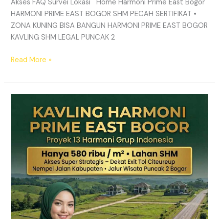
Akses FAQ Survei Lokasi Home Harmoni Prime East Bogor
HARMONI PRIME EAST BOGOR SHM PECAH SERTIFIKAT •
ZONA KUNING BISA BANGUN HARMONI PRIME EAST BOGOR
KAVLING SHM LEGAL PUNCAK 2
Read More »
TANAH
MURAH
SHM
Puncak
2
Bogor
–
Panduan
Lengkap
&
Legalitas