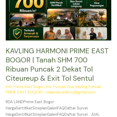
SHM
700
Ribuan
Puncak
2
Dekat
Tol
KAVLING HARMONI PRIME EAST
Citeureup
&
BOGOR | Tanah SHM 700
Exit
Ribuan Puncak 2 Dekat Tol
Tol
Sentul
Citeureup & Exit Tol Sentul
Info Prime East Bogor
,
Info Puncak Dua
,
Kavling Puncak
,
PRIME EAST BOGOR
/
rdalandacademy@gmail.com
RDA LANDPrime East Bogor
HargaSertifikatSiteplanGaleriFAQDaftar Survei
HargaSertifikatSiteplanGaleriFAQDaftar Survei JUAL