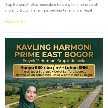
Siap Bangun Analisis mendalam tentang fenomena tanah
murah di Bogor. Pahami perbedaan tanah murah legal
Read More »
Kavling
Hanjawong
Puncak
2
Bogor
–
View
Gunung
&
SHM
Pecah
Sertifikat