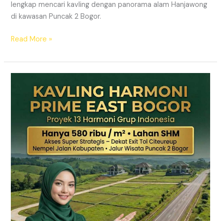
lengkap mencari kavling dengan panorama alam Hanjawong
di kawasan Puncak 2 Bogor.
Read More »
KAVLING
MURAH
SHM
Puncak
2
Bogor
Dekat
Jalur
Wisata