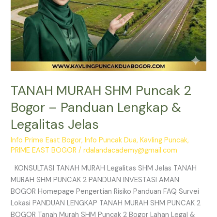
Jelas
TANAH MURAH SHM Puncak 2
Bogor – Panduan Lengkap &
Legalitas Jelas
Info Prime East Bogor
,
Info Puncak Dua
,
Kavling Puncak
,
PRIME EAST BOGOR
/
rdalandacademy@gmail.com
KONSULTASI TANAH MURAH Legalitas SHM Jelas TANAH
MURAH SHM PUNCAK 2 PANDUAN INVESTASI AMAN
BOGOR Homepage Pengertian Risiko Panduan FAQ Survei
Lokasi PANDUAN LENGKAP TANAH MURAH SHM PUNCAK 2
BOGOR Tanah Murah SHM Puncak 2 Bogor Lahan Legal &