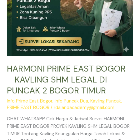
PUNCAK
2
BOGOR
TIMUR
HARMONI PRIME EAST BOGOR
– KAVLING SHM LEGAL DI
PUNCAK 2 BOGOR TIMUR
Info Prime East Bogor
,
Info Puncak Dua
,
Kavling Puncak
,
PRIME EAST BOGOR
/
rdalandacademy@gmail.com
CHAT WHATSAPP Cek Harga & Jadwal Survei HARMONI
PRIME EAST BOGOR PROYEK KAVLING SHM LEGAL BOGOR
TIMUR Tentang Kavling Keunggulan Harga Tanah Lokasi &