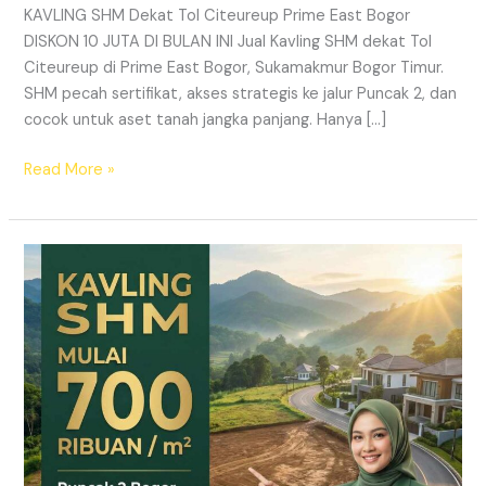
KAVLING SHM Dekat Tol Citeureup Prime East Bogor
DISKON 10 JUTA DI BULAN INI Jual Kavling SHM dekat Tol
Citeureup di Prime East Bogor, Sukamakmur Bogor Timur.
SHM pecah sertifikat, akses strategis ke jalur Puncak 2, dan
cocok untuk aset tanah jangka panjang. Hanya […]
Read More »
HARMONI
PRIME
EAST
BOGOR
–
KAVLING
SHM
LEGAL
DI