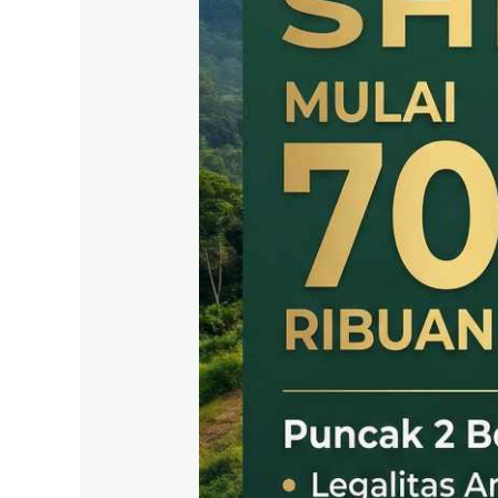
SHM
LEGAL
DI
PUNCAK
2
BOGOR
TIMUR