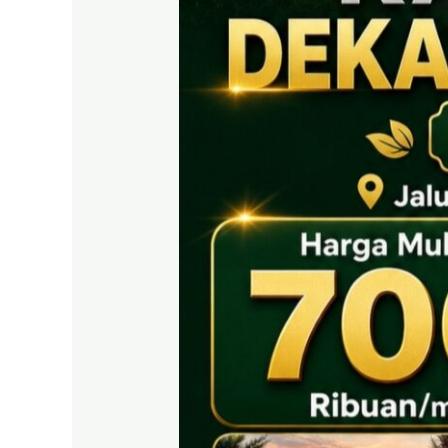
EAST
BOGOR
|
Tanah
SHM
700
Ribuan
Puncak
2
Dekat
Tol
Citeureup
&
Exit
Tol
Sentul