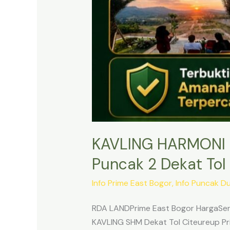
KAVLING HARMONI 
Puncak 2 Dekat Tol 
Info Prime East Bogor
,
Info Puncak D
RDA LANDPrime East Bogor HargaSert
KAVLING SHM Dekat Tol Citeureup Pri