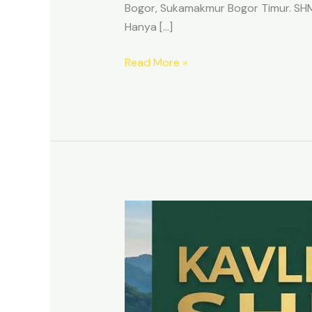
Bogor, Sukamakmur Bogor Timur. SHM p
Hanya […]
Read More »
HARMONI
PRIME
EAST
BOGOR
–
KAVLING