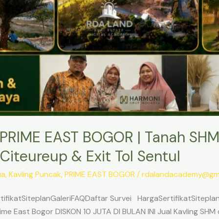
PRIME EAST BOGOR | Tanah SHM
Citeureup & Exit Tol Sentul
ua
,
Kavling Puncak
,
PRIME EAST BOGOR
/
rdalandacademy@gma
ifikatSiteplanGaleriFAQDaftar Survei HargaSertifikatSitepl
me East Bogor DISKON 10 JUTA DI BULAN INI Jual Kavling SHM d