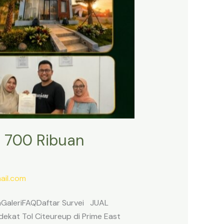
 700 Ribuan
il.com
anGaleriFAQDaftar Survei JUAL
ekat Tol Citeureup di Prime East