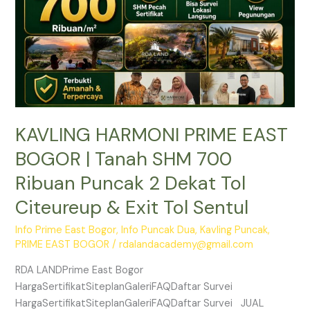
SHM
700
Ribuan
Puncak
2
Dekat
Tol
KAVLING HARMONI PRIME EAST
Citeureup
&
BOGOR | Tanah SHM 700
Exit
Ribuan Puncak 2 Dekat Tol
Tol
Sentul
Citeureup & Exit Tol Sentul
Info Prime East Bogor
,
Info Puncak Dua
,
Kavling Puncak
,
PRIME EAST BOGOR
/
rdalandacademy@gmail.com
RDA LANDPrime East Bogor
HargaSertifikatSiteplanGaleriFAQDaftar Survei
HargaSertifikatSiteplanGaleriFAQDaftar Survei JUAL