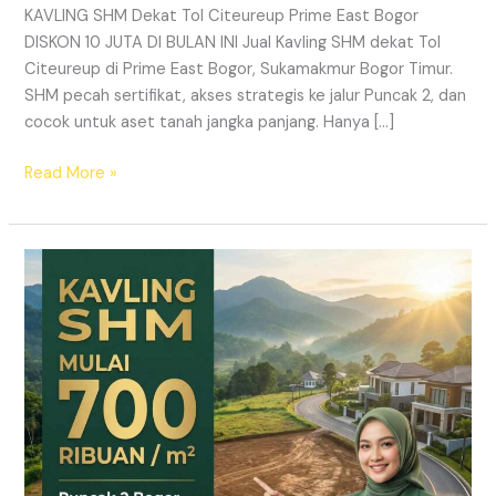
KAVLING SHM Dekat Tol Citeureup Prime East Bogor
DISKON 10 JUTA DI BULAN INI Jual Kavling SHM dekat Tol
Citeureup di Prime East Bogor, Sukamakmur Bogor Timur.
SHM pecah sertifikat, akses strategis ke jalur Puncak 2, dan
cocok untuk aset tanah jangka panjang. Hanya […]
Read More »
HARMONI
PRIME
EAST
BOGOR
–
KAVLING
SHM
LEGAL
DI