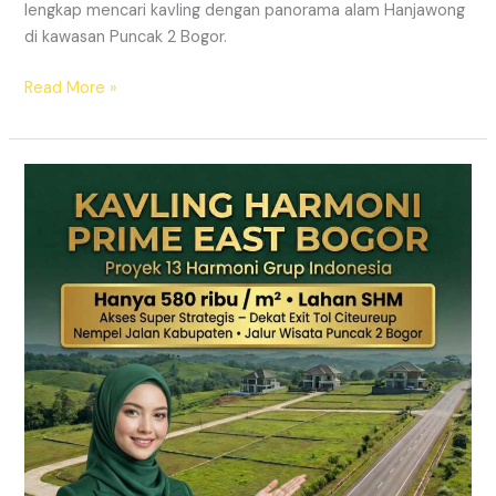
lengkap mencari kavling dengan panorama alam Hanjawong
di kawasan Puncak 2 Bogor.
Read More »
KAVLING
MURAH
SHM
Puncak
2
Bogor
Dekat
Jalur
Wisata