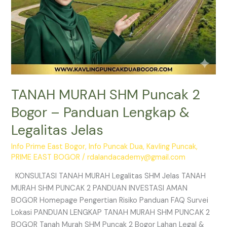
Jelas
TANAH MURAH SHM Puncak 2
Bogor – Panduan Lengkap &
Legalitas Jelas
Info Prime East Bogor
,
Info Puncak Dua
,
Kavling Puncak
,
PRIME EAST BOGOR
/
rdalandacademy@gmail.com
KONSULTASI TANAH MURAH Legalitas SHM Jelas TANAH
MURAH SHM PUNCAK 2 PANDUAN INVESTASI AMAN
BOGOR Homepage Pengertian Risiko Panduan FAQ Survei
Lokasi PANDUAN LENGKAP TANAH MURAH SHM PUNCAK 2
BOGOR Tanah Murah SHM Puncak 2 Bogor Lahan Legal &