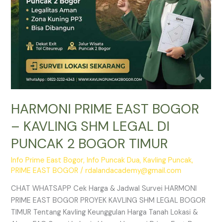
PUNCAK
2
BOGOR
TIMUR
HARMONI PRIME EAST BOGOR
– KAVLING SHM LEGAL DI
PUNCAK 2 BOGOR TIMUR
Info Prime East Bogor
,
Info Puncak Dua
,
Kavling Puncak
,
PRIME EAST BOGOR
/
rdalandacademy@gmail.com
CHAT WHATSAPP Cek Harga & Jadwal Survei HARMONI
PRIME EAST BOGOR PROYEK KAVLING SHM LEGAL BOGOR
TIMUR Tentang Kavling Keunggulan Harga Tanah Lokasi &