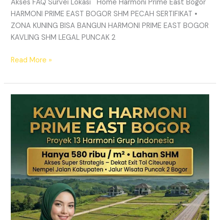
Akses FAQ Survei Lokasi Home Harmoni Prime East Bogor
HARMONI PRIME EAST BOGOR SHM PECAH SERTIFIKAT •
ZONA KUNING BISA BANGUN HARMONI PRIME EAST BOGOR
KAVLING SHM LEGAL PUNCAK 2
Read More »
TANAH
MURAH
SHM
Puncak
2
Bogor
–
Panduan
Lengkap
&
Legalitas