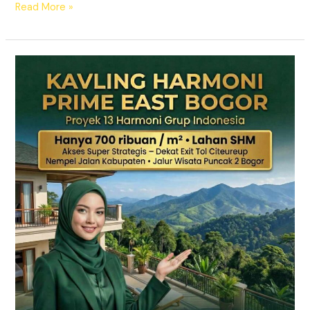
Read More »
KAVLING
HARMONI
PRIME
EAST
BOGOR
|
SHM
Pecah
Sertifikat
|
Dekat
Tol
Citeureup
–
Puncak