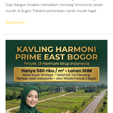
Siap Bangun Analisis mendalam tentang fenomena tanah
murah di Bogor. Pahami perbedaan tanah murah legal
Read More »
Kavling
Hanjawong
Puncak
2
Bogor
–
View
Gunung
&
SHM
Pecah
Sertifikat