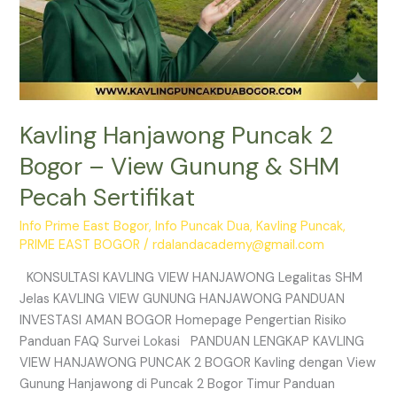
Kavling Hanjawong Puncak 2
Bogor – View Gunung & SHM
Pecah Sertifikat
Info Prime East Bogor
,
Info Puncak Dua
,
Kavling Puncak
,
PRIME EAST BOGOR
/
rdalandacademy@gmail.com
KONSULTASI KAVLING VIEW HANJAWONG Legalitas SHM
Jelas KAVLING VIEW GUNUNG HANJAWONG PANDUAN
INVESTASI AMAN BOGOR Homepage Pengertian Risiko
Panduan FAQ Survei Lokasi PANDUAN LENGKAP KAVLING
VIEW HANJAWONG PUNCAK 2 BOGOR Kavling dengan View
Gunung Hanjawong di Puncak 2 Bogor Timur Panduan