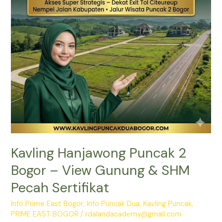
View
Gunung
&
SHM
Pecah
Sertifikat
Kavling Hanjawong Puncak 2
Bogor – View Gunung & SHM
Pecah Sertifikat
Info Prime East Bogor
,
Info Puncak Dua
,
Kavling Puncak
,
PRIME EAST BOGOR
/
rdalandacademy@gmail.com