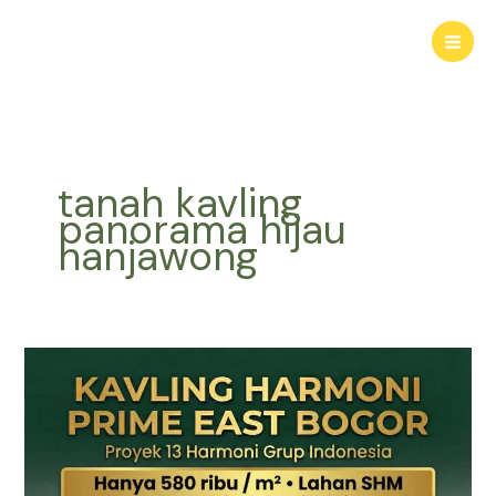
Lewati
ke
konten
tanah kavling
panorama hijau
hanjawong
Kavling
Hanjawong
Puncak
2
Bogor
–