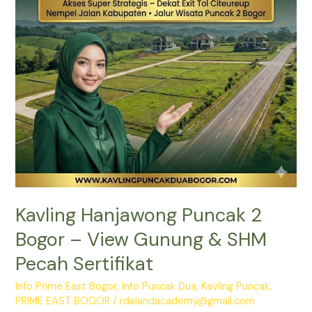
View
Gunung
&
SHM
Pecah
Sertifikat
Kavling Hanjawong Puncak 2
Bogor – View Gunung & SHM
Pecah Sertifikat
Info Prime East Bogor
,
Info Puncak Dua
,
Kavling Puncak
,
PRIME EAST BOGOR
/
rdalandacademy@gmail.com