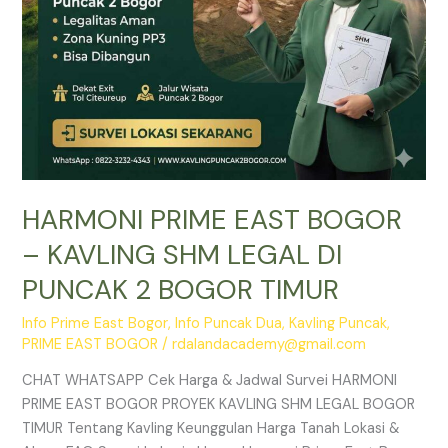
PUNCAK
2
BOGOR
TIMUR
HARMONI PRIME EAST BOGOR
– KAVLING SHM LEGAL DI
PUNCAK 2 BOGOR TIMUR
Info Prime East Bogor
,
Info Puncak Dua
,
Kavling Puncak
,
PRIME EAST BOGOR
/
rdalandacademy@gmail.com
CHAT WHATSAPP Cek Harga & Jadwal Survei HARMONI
PRIME EAST BOGOR PROYEK KAVLING SHM LEGAL BOGOR
TIMUR Tentang Kavling Keunggulan Harga Tanah Lokasi &