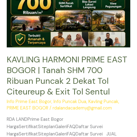
SHM
700
Ribuan
Puncak
2
Dekat
Tol
KAVLING HARMONI PRIME EAST
Citeureup
&
BOGOR | Tanah SHM 700
Exit
Ribuan Puncak 2 Dekat Tol
Tol
Sentul
Citeureup & Exit Tol Sentul
Info Prime East Bogor
,
Info Puncak Dua
,
Kavling Puncak
,
PRIME EAST BOGOR
/
rdalandacademy@gmail.com
RDA LANDPrime East Bogor
HargaSertifikatSiteplanGaleriFAQDaftar Survei
HargaSertifikatSiteplanGaleriFAQDaftar Survei JUAL