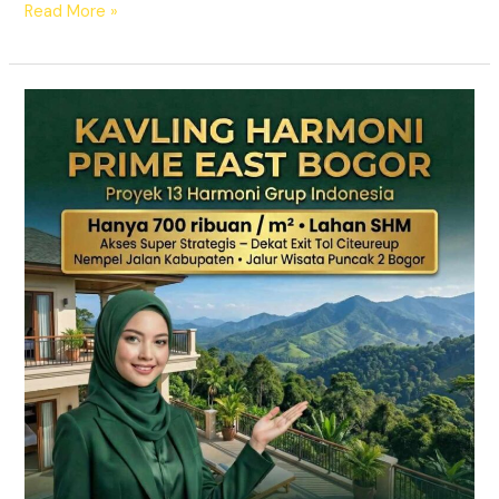
Read More »
KAVLING
HARMONI
PRIME
EAST
BOGOR
|
SHM
Pecah
Sertifikat
|
Dekat
Tol
Citeureup
–
Puncak