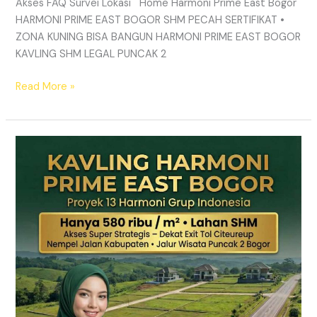
Akses FAQ Survei Lokasi Home Harmoni Prime East Bogor
HARMONI PRIME EAST BOGOR SHM PECAH SERTIFIKAT •
ZONA KUNING BISA BANGUN HARMONI PRIME EAST BOGOR
KAVLING SHM LEGAL PUNCAK 2
Read More »
TANAH
MURAH
SHM
Puncak
2
Bogor
–
Panduan
Lengkap
&
Legalitas