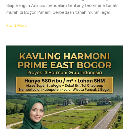
Siap Bangun Analisis mendalam tentang fenomena tanah
murah di Bogor. Pahami perbedaan tanah murah legal
Read More »
Kavling
Hanjawong
Puncak
2
Bogor
–
View
Gunung
&
SHM
Pecah
Sertifikat