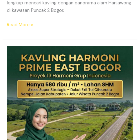
lengkap mencari kavling dengan panorama alam Hanjawong
di kawasan Puncak 2 Bogor.
Read More »
KAVLING
MURAH
SHM
Puncak
2
Bogor
Dekat
Jalur
Wisata