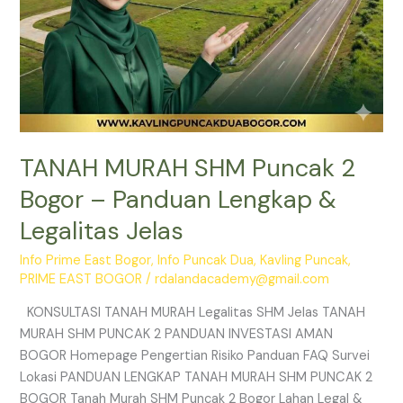
Jelas
TANAH MURAH SHM Puncak 2
Bogor – Panduan Lengkap &
Legalitas Jelas
Info Prime East Bogor
,
Info Puncak Dua
,
Kavling Puncak
,
PRIME EAST BOGOR
/
rdalandacademy@gmail.com
KONSULTASI TANAH MURAH Legalitas SHM Jelas TANAH
MURAH SHM PUNCAK 2 PANDUAN INVESTASI AMAN
BOGOR Homepage Pengertian Risiko Panduan FAQ Survei
Lokasi PANDUAN LENGKAP TANAH MURAH SHM PUNCAK 2
BOGOR Tanah Murah SHM Puncak 2 Bogor Lahan Legal &