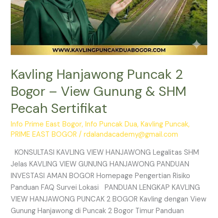
Kavling Hanjawong Puncak 2
Bogor – View Gunung & SHM
Pecah Sertifikat
Info Prime East Bogor
,
Info Puncak Dua
,
Kavling Puncak
,
PRIME EAST BOGOR
/
rdalandacademy@gmail.com
KONSULTASI KAVLING VIEW HANJAWONG Legalitas SHM
Jelas KAVLING VIEW GUNUNG HANJAWONG PANDUAN
INVESTASI AMAN BOGOR Homepage Pengertian Risiko
Panduan FAQ Survei Lokasi PANDUAN LENGKAP KAVLING
VIEW HANJAWONG PUNCAK 2 BOGOR Kavling dengan View
Gunung Hanjawong di Puncak 2 Bogor Timur Panduan