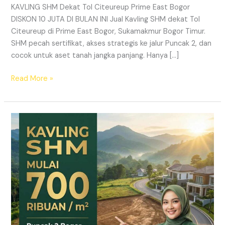
KAVLING SHM Dekat Tol Citeureup Prime East Bogor
DISKON 10 JUTA DI BULAN INI Jual Kavling SHM dekat Tol
Citeureup di Prime East Bogor, Sukamakmur Bogor Timur.
SHM pecah sertifikat, akses strategis ke jalur Puncak 2, dan
cocok untuk aset tanah jangka panjang. Hanya […]
Read More »
HARMONI
PRIME
EAST
BOGOR
–
KAVLING
SHM
LEGAL
DI