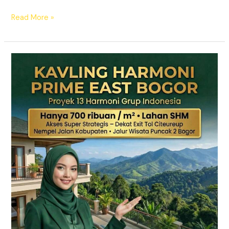
Read More »
KAVLING
HARMONI
PRIME
EAST
BOGOR
|
SHM
Pecah
Sertifikat
|
Dekat
Tol
Citeureup
–