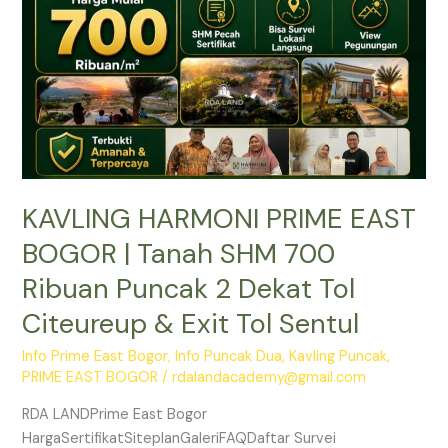
Tanah
SHM
700
Ribuan
Puncak
2
Dekat
Tol
KAVLING HARMONI PRIME EAST
Citeureup
&
BOGOR | Tanah SHM 700
Exit
Ribuan Puncak 2 Dekat Tol
Tol
Sentul
Citeureup & Exit Tol Sentul
Info Prime East Bogor
,
Info Puncak Dua
,
Kavling Puncak
,
PRIME EAST BOGOR
/
rdalandacademy@gmail.com
RDA LANDPrime East Bogor
HargaSertifikatSiteplanGaleriFAQDaftar Survei