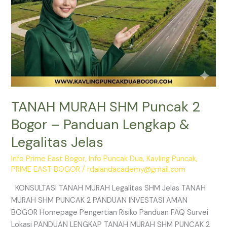
Legalitas
Jelas
TANAH MURAH SHM Puncak 2
Bogor – Panduan Lengkap &
Legalitas Jelas
Info Prime East Bogor
,
Info Puncak Dua
,
Kavling Puncak
,
PRIME EAST BOGOR
/
rdalandacademy@gmail.com
KONSULTASI TANAH MURAH Legalitas SHM Jelas TANAH
MURAH SHM PUNCAK 2 PANDUAN INVESTASI AMAN
BOGOR Homepage Pengertian Risiko Panduan FAQ Survei
Lokasi PANDUAN LENGKAP TANAH MURAH SHM PUNCAK 2