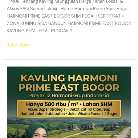
TIMUR Tentang Kavling Keunggulan Harga Tanah Lokasi &
Akses FAQ Survei Lokasi Home Harmoni Prime East Bogor
HARMONI PRIME EAST BOGOR SHM PECAH SERTIFIKAT •
ZONA KUNING BISA BANGUN HARMONI PRIME EAST BOGOR
KAVLING SHM LEGAL PUNCAK 2
Read More »
TANAH
MURAH
SHM
Puncak
2
Bogor
–
Panduan
Lengkap
&