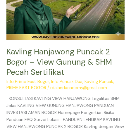
Sertifikat
Kavling Hanjawong Puncak 2
Bogor – View Gunung & SHM
Pecah Sertifikat
Info Prime East Bogor
,
Info Puncak Dua
,
Kavling Puncak
,
PRIME EAST BOGOR
/
rdalandacademy@gmail.com
KONSULTASI KAVLING VIEW HANJAWONG Legalitas SHM
Jelas KAVLING VIEW GUNUNG HANJAWONG PANDUAN
INVESTASI AMAN BOGOR Homepage Pengertian Risiko
Panduan FAQ Survei Lokasi PANDUAN LENGKAP KAVLING
VIEW HANJAWONG PUNCAK 2 BOGOR Kavling dengan View