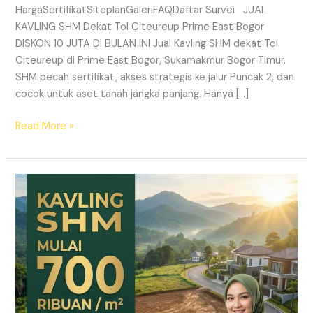
HargaSertifikatSiteplanGaleriFAQDaftar Survei JUAL
KAVLING SHM Dekat Tol Citeureup Prime East Bogor
DISKON 10 JUTA DI BULAN INI Jual Kavling SHM dekat Tol
Citeureup di Prime East Bogor, Sukamakmur Bogor Timur.
SHM pecah sertifikat, akses strategis ke jalur Puncak 2, dan
cocok untuk aset tanah jangka panjang. Hanya […]
Read More »
HARMONI
PRIME
EAST
BOGOR
–
KAVLING
SHM
LEGAL