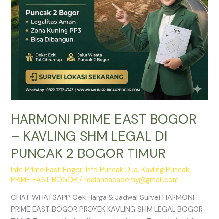
DI
PUNCAK
2
BOGOR
TIMUR
HARMONI PRIME EAST BOGOR
– KAVLING SHM LEGAL DI
PUNCAK 2 BOGOR TIMUR
Info Prime East Bogor
,
Info Puncak Dua
,
Kavling Puncak
,
PRIME EAST BOGOR
/
rdalandacademy@gmail.com
CHAT WHATSAPP Cek Harga & Jadwal Survei HARMONI
PRIME EAST BOGOR PROYEK KAVLING SHM LEGAL BOGOR