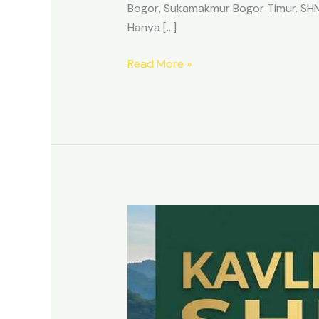
Bogor, Sukamakmur Bogor Timur. SHM p
Hanya […]
Read More »
HARMONI
PRIME
EAST
BOGOR
–
KAVLING