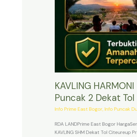
KAVLING HARMONI 
Puncak 2 Dekat Tol 
Info Prime East Bogor
,
Info Puncak D
RDA LANDPrime East Bogor HargaSert
KAVLING SHM Dekat Tol Citeureup Pri