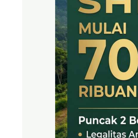
SHM
LEGAL
DI
PUNCAK
2
BOGOR
TIMUR