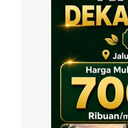
EAST
BOGOR
|
Tanah
SHM
700
Ribuan
Puncak
2
Dekat
Tol
Citeureup
&
Exit
Tol
Sentul