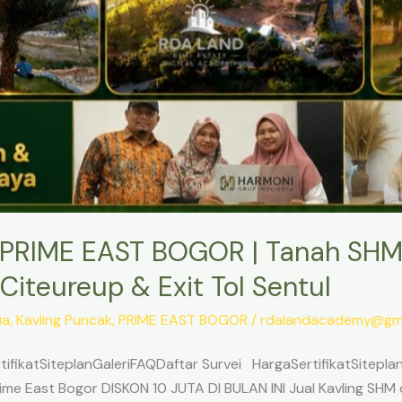
PRIME EAST BOGOR | Tanah SHM
Citeureup & Exit Tol Sentul
ua
,
Kavling Puncak
,
PRIME EAST BOGOR
/
rdalandacademy@gma
ifikatSiteplanGaleriFAQDaftar Survei HargaSertifikatSitepl
me East Bogor DISKON 10 JUTA DI BULAN INI Jual Kavling SHM d