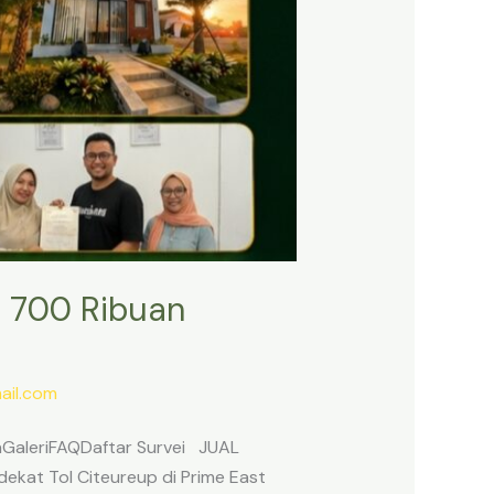
 700 Ribuan
il.com
anGaleriFAQDaftar Survei JUAL
ekat Tol Citeureup di Prime East