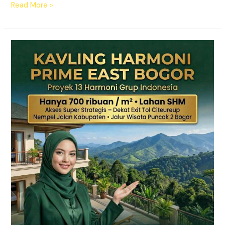
Read More »
KAVLING
HARMONI
PRIME
EAST
BOGOR
|
SHM
Pecah
Sertifikat
|
Dekat
Tol
Citeureup
–
Puncak