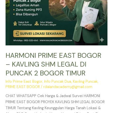
PUNCAK
2
BOGOR
TIMUR
HARMONI PRIME EAST BOGOR
– KAVLING SHM LEGAL DI
PUNCAK 2 BOGOR TIMUR
Info Prime East Bogor
,
Info Puncak Dua
,
Kavling Puncak
,
PRIME EAST BOGOR
/
rdalandacademy@gmail.com
CHAT WHATSAPP Cek Harga & Jadwal Survei HARMONI
PRIME EAST BOGOR PROYEK KAVLING SHM LEGAL BOGOR
TIMUR Tentang Kavling Keunggulan Harga Tanah Lokasi &