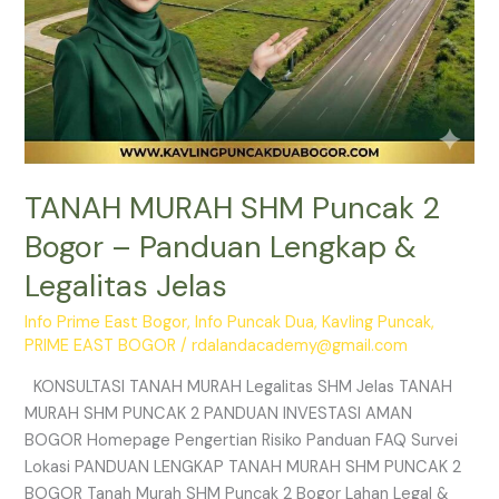
Jelas
TANAH MURAH SHM Puncak 2
Bogor – Panduan Lengkap &
Legalitas Jelas
Info Prime East Bogor
,
Info Puncak Dua
,
Kavling Puncak
,
PRIME EAST BOGOR
/
rdalandacademy@gmail.com
KONSULTASI TANAH MURAH Legalitas SHM Jelas TANAH
MURAH SHM PUNCAK 2 PANDUAN INVESTASI AMAN
BOGOR Homepage Pengertian Risiko Panduan FAQ Survei
Lokasi PANDUAN LENGKAP TANAH MURAH SHM PUNCAK 2
BOGOR Tanah Murah SHM Puncak 2 Bogor Lahan Legal &