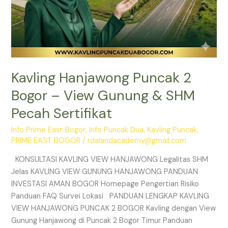
Kavling Hanjawong Puncak 2
Bogor – View Gunung & SHM
Pecah Sertifikat
Info Prime East Bogor
,
Info Puncak Dua
,
Kavling Puncak
,
PRIME EAST BOGOR
/
rdalandacademy@gmail.com
KONSULTASI KAVLING VIEW HANJAWONG Legalitas SHM
Jelas KAVLING VIEW GUNUNG HANJAWONG PANDUAN
INVESTASI AMAN BOGOR Homepage Pengertian Risiko
Panduan FAQ Survei Lokasi PANDUAN LENGKAP KAVLING
VIEW HANJAWONG PUNCAK 2 BOGOR Kavling dengan View
Gunung Hanjawong di Puncak 2 Bogor Timur Panduan