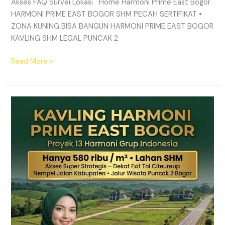
Akses FAQ Survei Lokasi Home Harmoni Prime East Bogor
HARMONI PRIME EAST BOGOR SHM PECAH SERTIFIKAT •
ZONA KUNING BISA BANGUN HARMONI PRIME EAST BOGOR
KAVLING SHM LEGAL PUNCAK 2
Read More »
TANAH
MURAH
SHM
Puncak
2
Bogor
–
Panduan
Lengkap
&
Legalitas