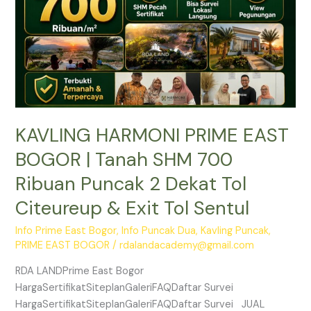
SHM
700
Ribuan
Puncak
2
Dekat
Tol
KAVLING HARMONI PRIME EAST
Citeureup
&
BOGOR | Tanah SHM 700
Exit
Ribuan Puncak 2 Dekat Tol
Tol
Sentul
Citeureup & Exit Tol Sentul
Info Prime East Bogor
,
Info Puncak Dua
,
Kavling Puncak
,
PRIME EAST BOGOR
/
rdalandacademy@gmail.com
RDA LANDPrime East Bogor
HargaSertifikatSiteplanGaleriFAQDaftar Survei
HargaSertifikatSiteplanGaleriFAQDaftar Survei JUAL