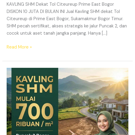
KAVLING SHM Dekat Tol Citeureup Prime East Bogor
DISKON 10 JUTA DI BULAN INI Jual Kavling SHM dekat Tol
Citeureup di Prime East Bogor, Sukamakmur Bogor Timur.
SHM pecah sertifikat, akses strategis ke jalur Puncak 2, dan
cocok untuk aset tanah jangka panjang. Hanya […]
Read More »
HARMONI
PRIME
EAST
BOGOR
–
KAVLING
SHM
LEGAL
DI