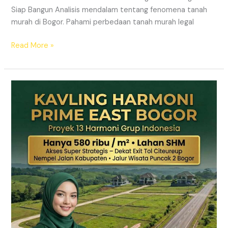
Siap Bangun Analisis mendalam tentang fenomena tanah
murah di Bogor. Pahami perbedaan tanah murah legal
Read More »
Kavling
Hanjawong
Puncak
2
Bogor
–
View
Gunung
&
SHM
Pecah
Sertifikat