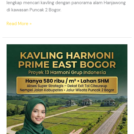
lengkap mencari kavling dengan panorama alam Hanjawong
di kawasan Puncak 2 Bogor.
Read More »
KAVLING
MURAH
SHM
Puncak
2
Bogor
Dekat
Jalur
Wisata