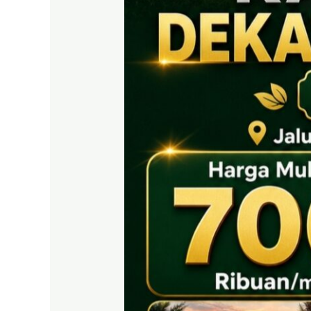
EAST
BOGOR
|
Tanah
SHM
700
Ribuan
Puncak
2
Dekat
Tol
Citeureup
&
Exit
Tol
Sentul