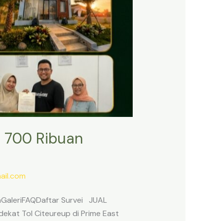
 700 Ribuan
il.com
anGaleriFAQDaftar Survei JUAL
ekat Tol Citeureup di Prime East