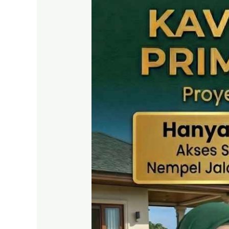
SHM
Puncak
2
Bogor
–
Panduan
Lengkap
&
Legalitas
Jelas