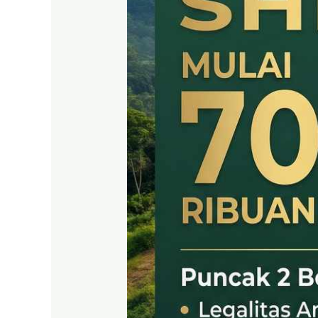
SHM
LEGAL
DI
PUNCAK
2
BOGOR
TIMUR