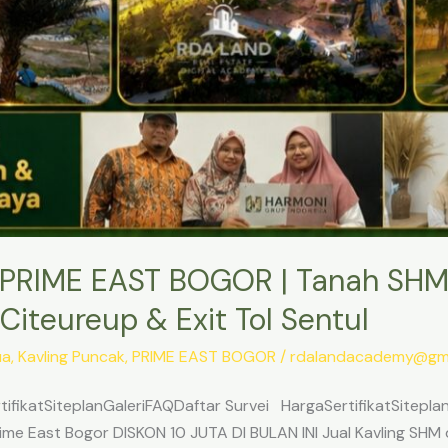
PRIME EAST BOGOR | Tanah SHM
Citeureup & Exit Tol Sentul
ua
,
Kavling Puncak
,
PRIME EAST BOGOR
/
rdalandacademy@gma
ifikatSiteplanGaleriFAQDaftar Survei HargaSertifikatSitepl
me East Bogor DISKON 10 JUTA DI BULAN INI Jual Kavling SHM d