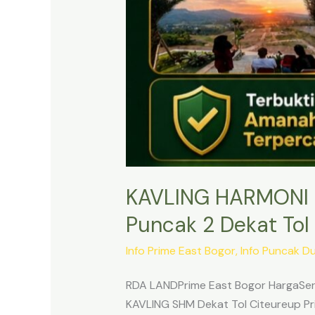
KAVLING HARMONI 
Puncak 2 Dekat Tol 
Info Prime East Bogor
,
Info Puncak D
RDA LANDPrime East Bogor HargaSert
KAVLING SHM Dekat Tol Citeureup Pri