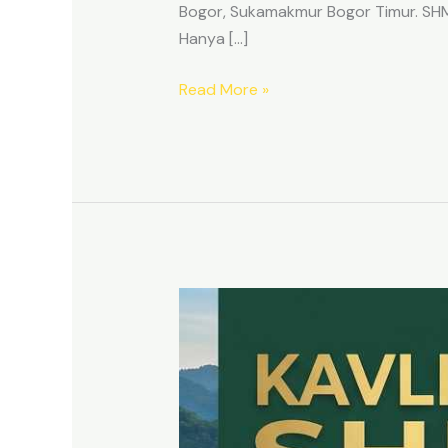
Bogor, Sukamakmur Bogor Timur. SHM p
Hanya […]
Read More »
HARMONI
PRIME
EAST
BOGOR
–
KAVLING