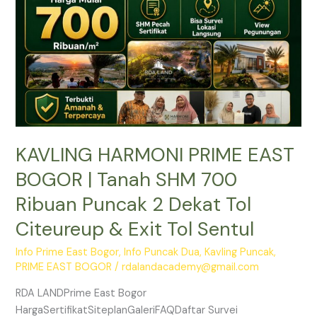
Tanah
SHM
700
Ribuan
Puncak
2
Dekat
Tol
KAVLING HARMONI PRIME EAST
Citeureup
&
BOGOR | Tanah SHM 700
Exit
Ribuan Puncak 2 Dekat Tol
Tol
Sentul
Citeureup & Exit Tol Sentul
Info Prime East Bogor
,
Info Puncak Dua
,
Kavling Puncak
,
PRIME EAST BOGOR
/
rdalandacademy@gmail.com
RDA LANDPrime East Bogor
HargaSertifikatSiteplanGaleriFAQDaftar Survei