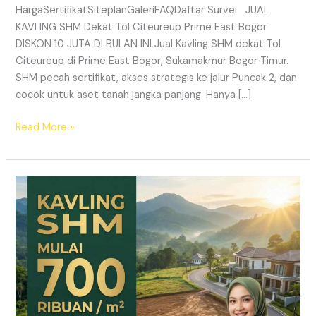
HargaSertifikatSiteplanGaleriFAQDaftar Survei JUAL
KAVLING SHM Dekat Tol Citeureup Prime East Bogor
DISKON 10 JUTA DI BULAN INI Jual Kavling SHM dekat Tol
Citeureup di Prime East Bogor, Sukamakmur Bogor Timur.
SHM pecah sertifikat, akses strategis ke jalur Puncak 2, dan
cocok untuk aset tanah jangka panjang. Hanya […]
Read More »
HARMONI
PRIME
EAST
BOGOR
–
KAVLING
SHM
LEGAL