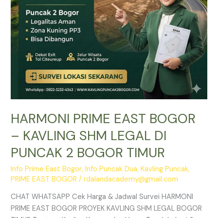
DI
PUNCAK
2
BOGOR
TIMUR
HARMONI PRIME EAST BOGOR
– KAVLING SHM LEGAL DI
PUNCAK 2 BOGOR TIMUR
Info Prime East Bogor
,
Info Puncak Dua
,
Kavling Puncak
,
PRIME EAST BOGOR
/
rdalandacademy@gmail.com
CHAT WHATSAPP Cek Harga & Jadwal Survei HARMONI
PRIME EAST BOGOR PROYEK KAVLING SHM LEGAL BOGOR