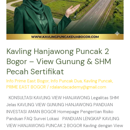
Sertifikat
Kavling Hanjawong Puncak 2
Bogor – View Gunung & SHM
Pecah Sertifikat
Info Prime East Bogor
,
Info Puncak Dua
,
Kavling Puncak
,
PRIME EAST BOGOR
/
rdalandacademy@gmail.com
KONSULTASI KAVLING VIEW HANJAWONG Legalitas SHM
Jelas KAVLING VIEW GUNUNG HANJAWONG PANDUAN
INVESTASI AMAN BOGOR Homepage Pengertian Risiko
Panduan FAQ Survei Lokasi PANDUAN LENGKAP KAVLING
VIEW HANJAWONG PUNCAK 2 BOGOR Kavling dengan View