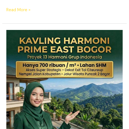
Read More »
KAVLING
HARMONI
PRIME
EAST
BOGOR
|
SHM
Pecah
Sertifikat
|
Dekat
Tol
Citeureup
–