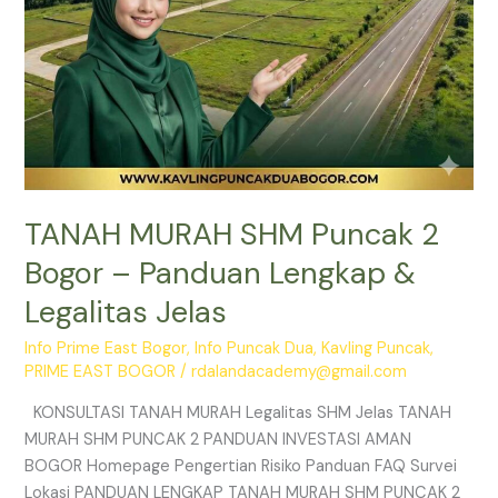
Legalitas
Jelas
TANAH MURAH SHM Puncak 2
Bogor – Panduan Lengkap &
Legalitas Jelas
Info Prime East Bogor
,
Info Puncak Dua
,
Kavling Puncak
,
PRIME EAST BOGOR
/
rdalandacademy@gmail.com
KONSULTASI TANAH MURAH Legalitas SHM Jelas TANAH
MURAH SHM PUNCAK 2 PANDUAN INVESTASI AMAN
BOGOR Homepage Pengertian Risiko Panduan FAQ Survei
Lokasi PANDUAN LENGKAP TANAH MURAH SHM PUNCAK 2