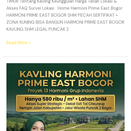
TIMUR Tentang Kavling Keunggulan Harga Tanah Lokasi &
Akses FAQ Survei Lokasi Home Harmoni Prime East Bogor
HARMONI PRIME EAST BOGOR SHM PECAH SERTIFIKAT •
ZONA KUNING BISA BANGUN HARMONI PRIME EAST BOGOR
KAVLING SHM LEGAL PUNCAK 2
Read More »
TANAH
MURAH
SHM
Puncak
2
Bogor
–
Panduan
Lengkap
&