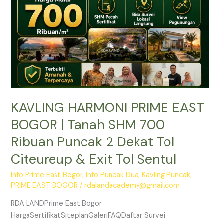
Tanah
SHM
700
Ribuan
Puncak
2
Dekat
Tol
KAVLING HARMONI PRIME EAST
Citeureup
&
BOGOR | Tanah SHM 700
Exit
Ribuan Puncak 2 Dekat Tol
Tol
Sentul
Citeureup & Exit Tol Sentul
Info Prime East Bogor
,
Info Puncak Dua
,
Kavling Puncak
,
PRIME EAST BOGOR
/
rdalandacademy@gmail.com
RDA LANDPrime East Bogor
HargaSertifikatSiteplanGaleriFAQDaftar Survei