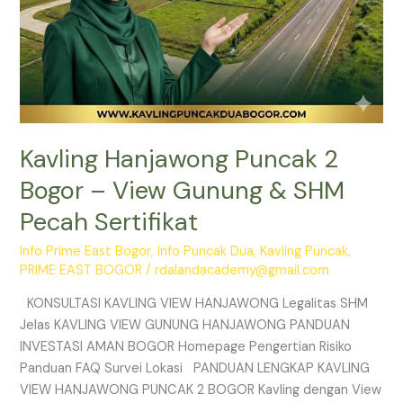
Sertifikat
Kavling Hanjawong Puncak 2
Bogor – View Gunung & SHM
Pecah Sertifikat
Info Prime East Bogor
,
Info Puncak Dua
,
Kavling Puncak
,
PRIME EAST BOGOR
/
rdalandacademy@gmail.com
KONSULTASI KAVLING VIEW HANJAWONG Legalitas SHM
Jelas KAVLING VIEW GUNUNG HANJAWONG PANDUAN
INVESTASI AMAN BOGOR Homepage Pengertian Risiko
Panduan FAQ Survei Lokasi PANDUAN LENGKAP KAVLING
VIEW HANJAWONG PUNCAK 2 BOGOR Kavling dengan View