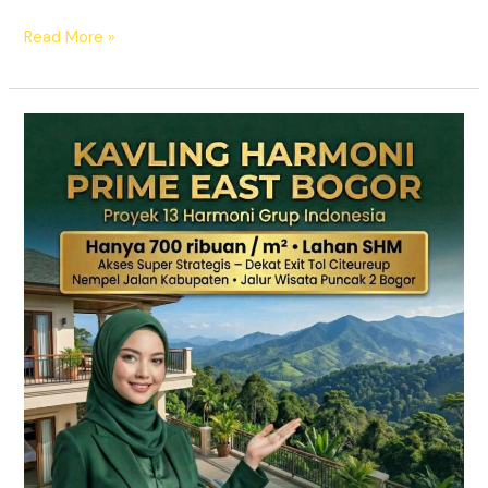
Read More »
KAVLING
HARMONI
PRIME
EAST
BOGOR
|
SHM
Pecah
Sertifikat
|
Dekat
Tol
Citeureup
–