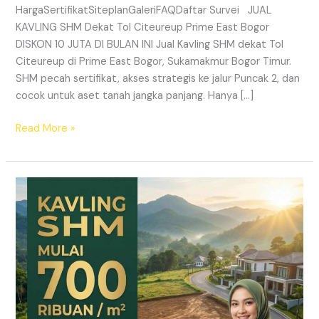
HargaSertifikatSiteplanGaleriFAQDaftar Survei JUAL
KAVLING SHM Dekat Tol Citeureup Prime East Bogor
DISKON 10 JUTA DI BULAN INI Jual Kavling SHM dekat Tol
Citeureup di Prime East Bogor, Sukamakmur Bogor Timur.
SHM pecah sertifikat, akses strategis ke jalur Puncak 2, dan
cocok untuk aset tanah jangka panjang. Hanya […]
Read More »
HARMONI
PRIME
EAST
BOGOR
–
KAVLING
SHM
LEGAL