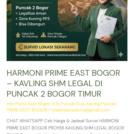
DI
PUNCAK
2
BOGOR
TIMUR
HARMONI PRIME EAST BOGOR
– KAVLING SHM LEGAL DI
PUNCAK 2 BOGOR TIMUR
Info Prime East Bogor
,
Info Puncak Dua
,
Kavling Puncak
,
PRIME EAST BOGOR
/
rdalandacademy@gmail.com
CHAT WHATSAPP Cek Harga & Jadwal Survei HARMONI
PRIME EAST BOGOR PROYEK KAVLING SHM LEGAL BOGOR