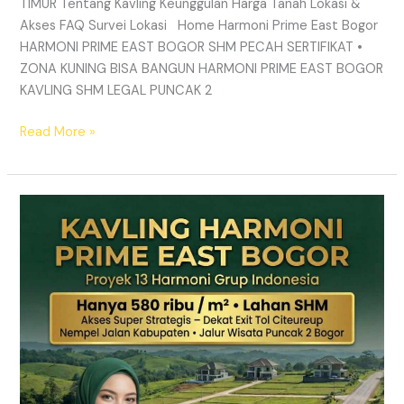
TIMUR Tentang Kavling Keunggulan Harga Tanah Lokasi &
Akses FAQ Survei Lokasi Home Harmoni Prime East Bogor
HARMONI PRIME EAST BOGOR SHM PECAH SERTIFIKAT •
ZONA KUNING BISA BANGUN HARMONI PRIME EAST BOGOR
KAVLING SHM LEGAL PUNCAK 2
Read More »
TANAH
MURAH
SHM
Puncak
2
Bogor
–
Panduan
Lengkap
&