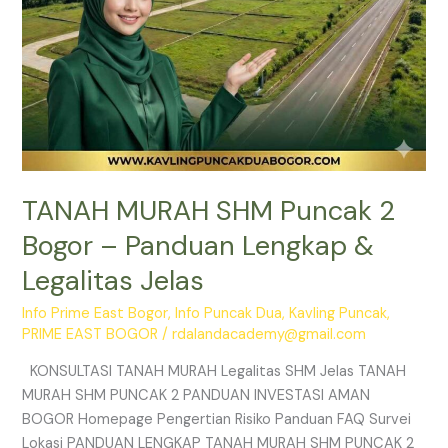
Legalitas
Jelas
TANAH MURAH SHM Puncak 2
Bogor – Panduan Lengkap &
Legalitas Jelas
Info Prime East Bogor
,
Info Puncak Dua
,
Kavling Puncak
,
PRIME EAST BOGOR
/
rdalandacademy@gmail.com
KONSULTASI TANAH MURAH Legalitas SHM Jelas TANAH
MURAH SHM PUNCAK 2 PANDUAN INVESTASI AMAN
BOGOR Homepage Pengertian Risiko Panduan FAQ Survei
Lokasi PANDUAN LENGKAP TANAH MURAH SHM PUNCAK 2