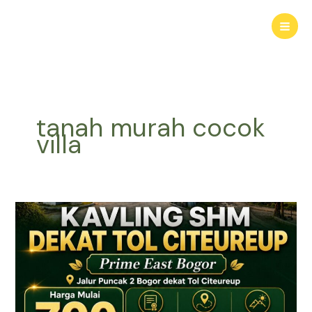
Lewati
ke
konten
tanah murah cocok
villa
KAVLING
HARMONI
PRIME
EAST
BOGOR
|
Tanah