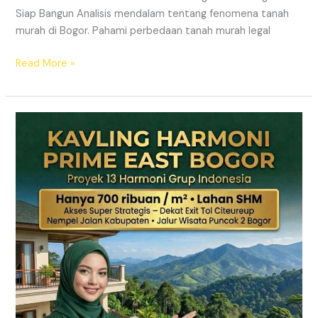
Siap Bangun Analisis mendalam tentang fenomena tanah
murah di Bogor. Pahami perbedaan tanah murah legal
Read More »
KAVLING
HARMONI
PRIME
EAST
BOGOR
|
SHM
Pecah
Sertifikat
|
Dekat
Tol