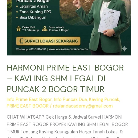
PUNCAK
2
BOGOR
TIMUR
HARMONI PRIME EAST BOGOR
– KAVLING SHM LEGAL DI
PUNCAK 2 BOGOR TIMUR
Info Prime East Bogor
,
Info Puncak Dua
,
Kavling Puncak
,
PRIME EAST BOGOR
/
rdalandacademy@gmail.com
CHAT WHATSAPP Cek Harga & Jadwal Survei HARMONI
PRIME EAST BOGOR PROYEK KAVLING SHM LEGAL BOGOR
TIMUR Tentang Kavling Keunggulan Harga Tanah Lokasi &