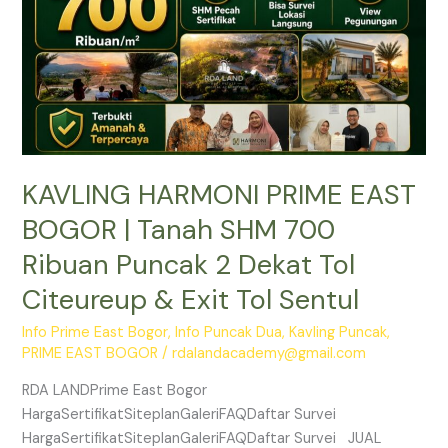
SHM
700
Ribuan
Puncak
2
Dekat
Tol
KAVLING HARMONI PRIME EAST
Citeureup
&
BOGOR | Tanah SHM 700
Exit
Ribuan Puncak 2 Dekat Tol
Tol
Sentul
Citeureup & Exit Tol Sentul
Info Prime East Bogor
,
Info Puncak Dua
,
Kavling Puncak
,
PRIME EAST BOGOR
/
rdalandacademy@gmail.com
RDA LANDPrime East Bogor
HargaSertifikatSiteplanGaleriFAQDaftar Survei
HargaSertifikatSiteplanGaleriFAQDaftar Survei JUAL