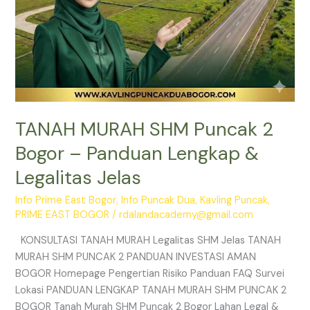
Jelas
TANAH MURAH SHM Puncak 2
Bogor – Panduan Lengkap &
Legalitas Jelas
Info Prime East Bogor
,
Info Puncak Dua
,
Kavling Puncak
,
PRIME EAST BOGOR
/
rdalandacademy@gmail.com
KONSULTASI TANAH MURAH Legalitas SHM Jelas TANAH
MURAH SHM PUNCAK 2 PANDUAN INVESTASI AMAN
BOGOR Homepage Pengertian Risiko Panduan FAQ Survei
Lokasi PANDUAN LENGKAP TANAH MURAH SHM PUNCAK 2
BOGOR Tanah Murah SHM Puncak 2 Bogor Lahan Legal &