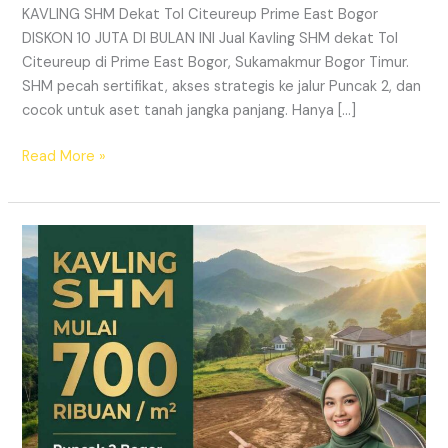
KAVLING SHM Dekat Tol Citeureup Prime East Bogor
DISKON 10 JUTA DI BULAN INI Jual Kavling SHM dekat Tol
Citeureup di Prime East Bogor, Sukamakmur Bogor Timur.
SHM pecah sertifikat, akses strategis ke jalur Puncak 2, dan
cocok untuk aset tanah jangka panjang. Hanya […]
Read More »
HARMONI
PRIME
EAST
BOGOR
–
KAVLING
SHM
LEGAL
DI