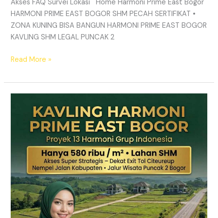
Akses FAQ Survei Lokasi Home Harmoni Prime East Bogor
HARMONI PRIME EAST BOGOR SHM PECAH SERTIFIKAT •
ZONA KUNING BISA BANGUN HARMONI PRIME EAST BOGOR
KAVLING SHM LEGAL PUNCAK 2
Read More »
TANAH
MURAH
SHM
Puncak
2
Bogor
–
Panduan
Lengkap
&
Legalitas