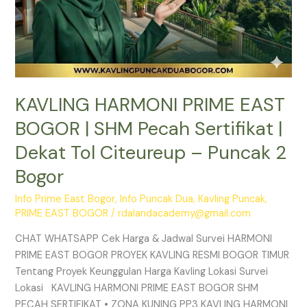
Citeureup
–
Puncak
2
Bogor
KAVLING HARMONI PRIME EAST
BOGOR | SHM Pecah Sertifikat |
Dekat Tol Citeureup – Puncak 2
Bogor
Info Prime East Bogor
,
Info Puncak Dua
,
Kavling Puncak
,
PRIME EAST BOGOR
/
rdalandacademy@gmail.com
CHAT WHATSAPP Cek Harga & Jadwal Survei HARMONI
PRIME EAST BOGOR PROYEK KAVLING RESMI BOGOR TIMUR
Tentang Proyek Keunggulan Harga Kavling Lokasi Survei
Lokasi KAVLING HARMONI PRIME EAST BOGOR SHM
PECAH SERTIFIKAT • ZONA KUNING PP3 KAVLING HARMONI