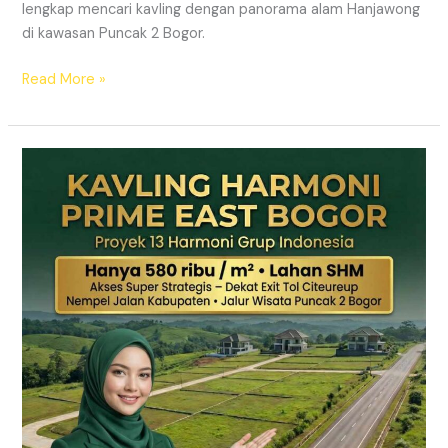
lengkap mencari kavling dengan panorama alam Hanjawong
di kawasan Puncak 2 Bogor.
Read More »
KAVLING
MURAH
SHM
Puncak
2
Bogor
Dekat
Jalur
Wisata