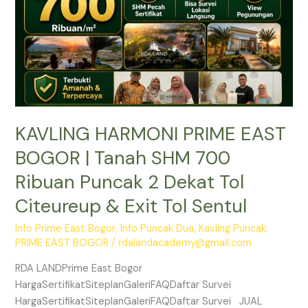
SHM
700
Ribuan
Puncak
2
Dekat
Tol
KAVLING HARMONI PRIME EAST
Citeureup
&
BOGOR | Tanah SHM 700
Exit
Ribuan Puncak 2 Dekat Tol
Tol
Sentul
Citeureup & Exit Tol Sentul
Info Prime East Bogor
,
Info Puncak Dua
,
Kavling Puncak
,
PRIME EAST BOGOR
/
rdalandacademy@gmail.com
RDA LANDPrime East Bogor
HargaSertifikatSiteplanGaleriFAQDaftar Survei
HargaSertifikatSiteplanGaleriFAQDaftar Survei JUAL