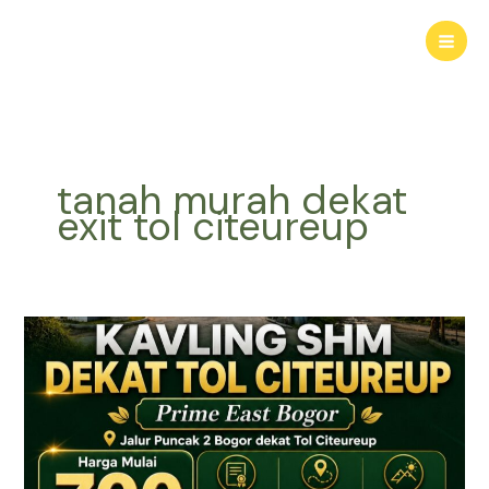
Lewati
ke
konten
tanah murah dekat
exit tol citeureup
KAVLING
HARMONI
PRIME
EAST
BOGOR
|
Tanah