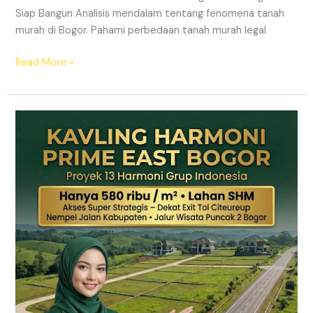
Siap Bangun Analisis mendalam tentang fenomena tanah
murah di Bogor. Pahami perbedaan tanah murah legal
Read More »
Kavling
Hanjawong
Puncak
2
Bogor
–
View
Gunung
&
SHM
Pecah
Sertifikat