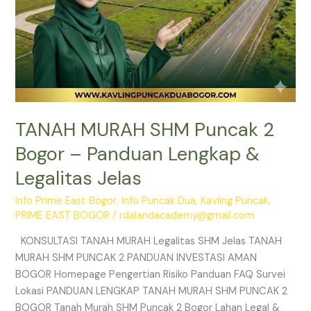
Jelas
TANAH MURAH SHM Puncak 2
Bogor – Panduan Lengkap &
Legalitas Jelas
Info Prime East Bogor
,
Info Puncak Dua
,
Kavling Puncak
,
PRIME EAST BOGOR
/
rdalandacademy@gmail.com
KONSULTASI TANAH MURAH Legalitas SHM Jelas TANAH
MURAH SHM PUNCAK 2 PANDUAN INVESTASI AMAN
BOGOR Homepage Pengertian Risiko Panduan FAQ Survei
Lokasi PANDUAN LENGKAP TANAH MURAH SHM PUNCAK 2
BOGOR Tanah Murah SHM Puncak 2 Bogor Lahan Legal &