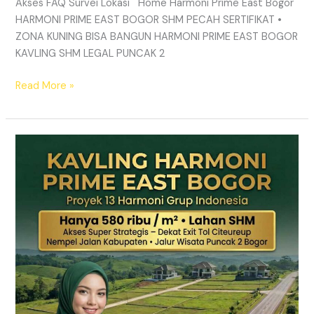
Akses FAQ Survei Lokasi Home Harmoni Prime East Bogor
HARMONI PRIME EAST BOGOR SHM PECAH SERTIFIKAT •
ZONA KUNING BISA BANGUN HARMONI PRIME EAST BOGOR
KAVLING SHM LEGAL PUNCAK 2
Read More »
TANAH
MURAH
SHM
Puncak
2
Bogor
–
Panduan
Lengkap
&
Legalitas