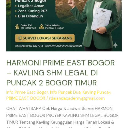
PUNCAK
2
BOGOR
TIMUR
HARMONI PRIME EAST BOGOR
– KAVLING SHM LEGAL DI
PUNCAK 2 BOGOR TIMUR
Info Prime East Bogor
,
Info Puncak Dua
,
Kavling Puncak
,
PRIME EAST BOGOR
/
rdalandacademy@gmail.com
CHAT WHATSAPP Cek Harga & Jadwal Survei HARMONI
PRIME EAST BOGOR PROYEK KAVLING SHM LEGAL BOGOR
TIMUR Tentang Kavling Keunggulan Harga Tanah Lokasi &