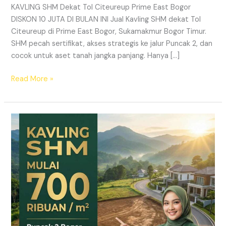
KAVLING SHM Dekat Tol Citeureup Prime East Bogor
DISKON 10 JUTA DI BULAN INI Jual Kavling SHM dekat Tol
Citeureup di Prime East Bogor, Sukamakmur Bogor Timur.
SHM pecah sertifikat, akses strategis ke jalur Puncak 2, dan
cocok untuk aset tanah jangka panjang. Hanya […]
Read More »
HARMONI
PRIME
EAST
BOGOR
–
KAVLING
SHM
LEGAL
DI