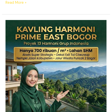
Read More »
KAVLING
HARMONI
PRIME
EAST
BOGOR
|
SHM
Pecah
Sertifikat
|
Dekat
Tol
Citeureup
–
Puncak