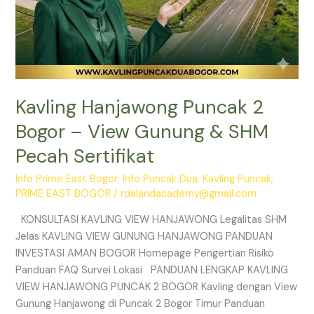
Kavling Hanjawong Puncak 2
Bogor – View Gunung & SHM
Pecah Sertifikat
Info Prime East Bogor
,
Info Puncak Dua
,
Kavling Puncak
,
PRIME EAST BOGOR
/
rdalandacademy@gmail.com
KONSULTASI KAVLING VIEW HANJAWONG Legalitas SHM
Jelas KAVLING VIEW GUNUNG HANJAWONG PANDUAN
INVESTASI AMAN BOGOR Homepage Pengertian Risiko
Panduan FAQ Survei Lokasi PANDUAN LENGKAP KAVLING
VIEW HANJAWONG PUNCAK 2 BOGOR Kavling dengan View
Gunung Hanjawong di Puncak 2 Bogor Timur Panduan