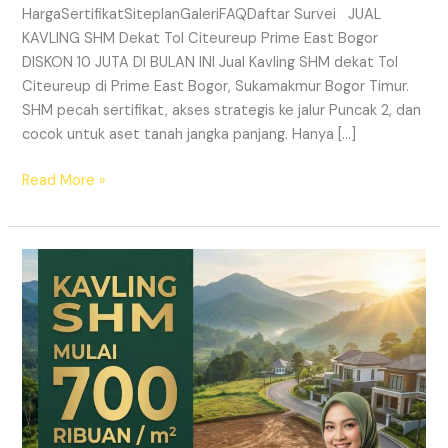
HargaSertifikatSiteplanGaleriFAQDaftar Survei JUAL
KAVLING SHM Dekat Tol Citeureup Prime East Bogor
DISKON 10 JUTA DI BULAN INI Jual Kavling SHM dekat Tol
Citeureup di Prime East Bogor, Sukamakmur Bogor Timur.
SHM pecah sertifikat, akses strategis ke jalur Puncak 2, dan
cocok untuk aset tanah jangka panjang. Hanya […]
Read More »
HARMONI
PRIME
EAST
BOGOR
–
KAVLING
SHM
LEGAL