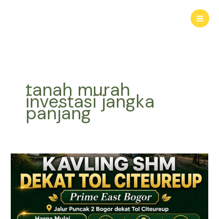
Lewati
ke
konten
tanah murah
investasi jangka
panjang
KAVLING
HARMONI
PRIME
EAST
BOGOR
|