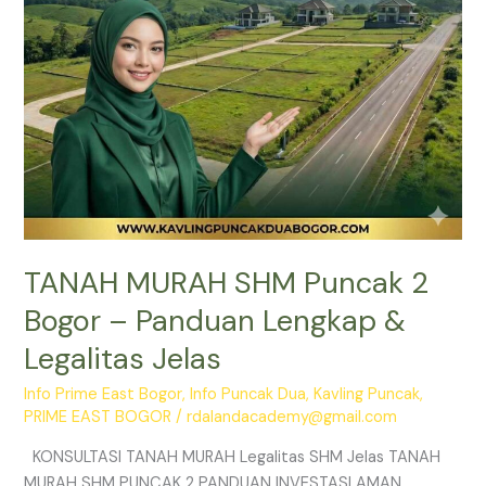
Lengkap
&
Legalitas
Jelas
TANAH MURAH SHM Puncak 2
Bogor – Panduan Lengkap &
Legalitas Jelas
Info Prime East Bogor
,
Info Puncak Dua
,
Kavling Puncak
,
PRIME EAST BOGOR
/
rdalandacademy@gmail.com
KONSULTASI TANAH MURAH Legalitas SHM Jelas TANAH
MURAH SHM PUNCAK 2 PANDUAN INVESTASI AMAN