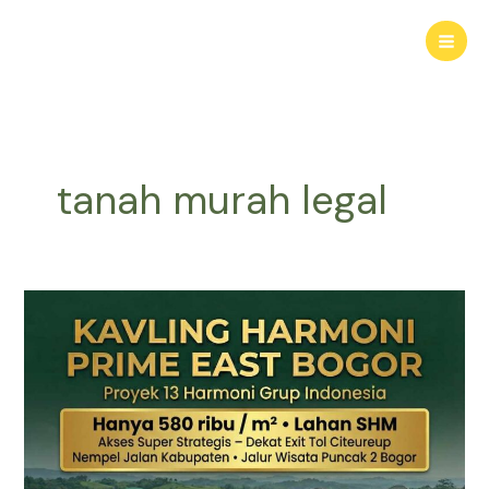
Lewati
ke
konten
tanah murah legal
TANAH
MURAH
SHM
Puncak
2
Bogor
–
Panduan