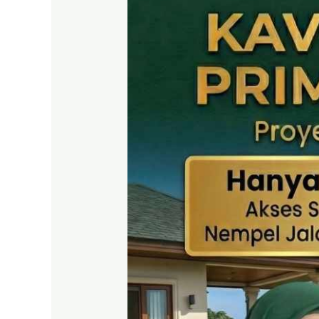
SHM
Puncak
2
Bogor
–
Panduan
Lengkap
&
Legalitas
Jelas