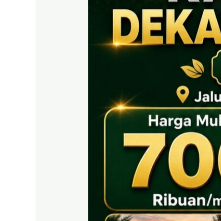
EAST
BOGOR
|
Tanah
SHM
700
Ribuan
Puncak
2
Dekat
Tol
Citeureup
&
Exit
Tol
Sentul