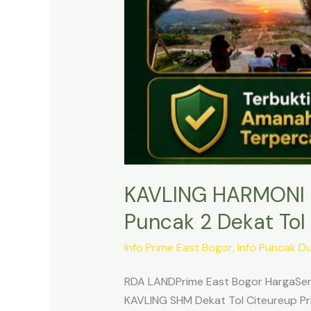
KAVLING HARMONI 
Puncak 2 Dekat Tol 
Info Prime East Bogor
,
Info Puncak D
RDA LANDPrime East Bogor HargaSert
KAVLING SHM Dekat Tol Citeureup Pri