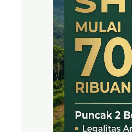
SHM
LEGAL
DI
PUNCAK
2
BOGOR
TIMUR