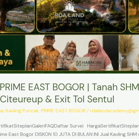
PRIME EAST BOGOR | Tanah SHM
Citeureup & Exit Tol Sentul
ua
,
Kavling Puncak
,
PRIME EAST BOGOR
/
rdalandacademy@gma
ifikatSiteplanGaleriFAQDaftar Survei HargaSertifikatSitepl
me East Bogor DISKON 10 JUTA DI BULAN INI Jual Kavling SHM d