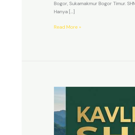
Bogor, Sukamakmur Bogor Timur. SHM p
Hanya […]
Read More »
HARMONI
PRIME
EAST
BOGOR
–
KAVLING