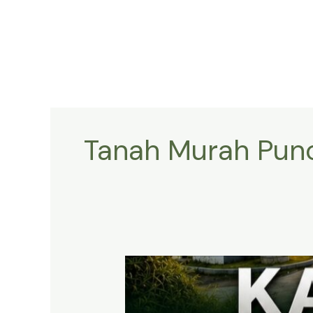
Lewati
ke
konten
Tanah Murah Punc
KAVLING
HARMONI
PRIME