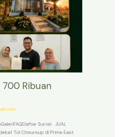
 700 Ribuan
il.com
anGaleriFAQDaftar Survei JUAL
ekat Tol Citeureup di Prime East