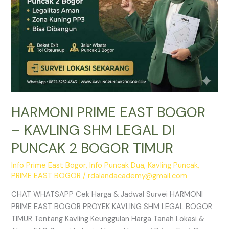
PUNCAK
2
BOGOR
TIMUR
HARMONI PRIME EAST BOGOR
– KAVLING SHM LEGAL DI
PUNCAK 2 BOGOR TIMUR
Info Prime East Bogor
,
Info Puncak Dua
,
Kavling Puncak
,
PRIME EAST BOGOR
/
rdalandacademy@gmail.com
CHAT WHATSAPP Cek Harga & Jadwal Survei HARMONI
PRIME EAST BOGOR PROYEK KAVLING SHM LEGAL BOGOR
TIMUR Tentang Kavling Keunggulan Harga Tanah Lokasi &