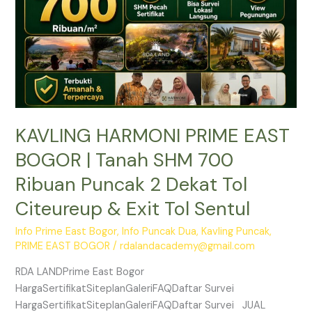
SHM
700
Ribuan
Puncak
2
Dekat
Tol
KAVLING HARMONI PRIME EAST
Citeureup
&
BOGOR | Tanah SHM 700
Exit
Ribuan Puncak 2 Dekat Tol
Tol
Sentul
Citeureup & Exit Tol Sentul
Info Prime East Bogor
,
Info Puncak Dua
,
Kavling Puncak
,
PRIME EAST BOGOR
/
rdalandacademy@gmail.com
RDA LANDPrime East Bogor
HargaSertifikatSiteplanGaleriFAQDaftar Survei
HargaSertifikatSiteplanGaleriFAQDaftar Survei JUAL