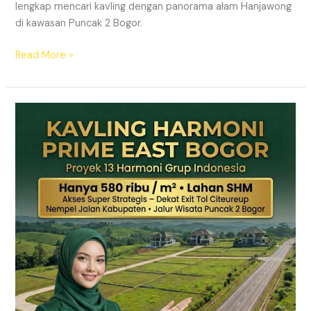
lengkap mencari kavling dengan panorama alam Hanjawong
di kawasan Puncak 2 Bogor.
Read More »
KAVLING
MURAH
SHM
Puncak
2
Bogor
Dekat
Jalur
Wisata