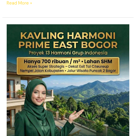
Read More »
KAVLING
HARMONI
PRIME
EAST
BOGOR
|
SHM
Pecah
Sertifikat
|
Dekat
Tol
Citeureup
–
Puncak