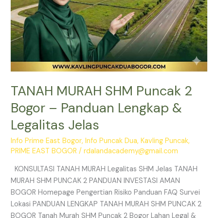
Jelas
TANAH MURAH SHM Puncak 2
Bogor – Panduan Lengkap &
Legalitas Jelas
Info Prime East Bogor
,
Info Puncak Dua
,
Kavling Puncak
,
PRIME EAST BOGOR
/
rdalandacademy@gmail.com
KONSULTASI TANAH MURAH Legalitas SHM Jelas TANAH
MURAH SHM PUNCAK 2 PANDUAN INVESTASI AMAN
BOGOR Homepage Pengertian Risiko Panduan FAQ Survei
Lokasi PANDUAN LENGKAP TANAH MURAH SHM PUNCAK 2
BOGOR Tanah Murah SHM Puncak 2 Bogor Lahan Legal &