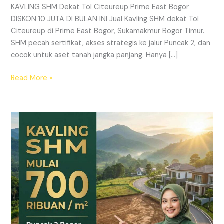
KAVLING SHM Dekat Tol Citeureup Prime East Bogor
DISKON 10 JUTA DI BULAN INI Jual Kavling SHM dekat Tol
Citeureup di Prime East Bogor, Sukamakmur Bogor Timur.
SHM pecah sertifikat, akses strategis ke jalur Puncak 2, dan
cocok untuk aset tanah jangka panjang. Hanya […]
Read More »
HARMONI
PRIME
EAST
BOGOR
–
KAVLING
SHM
LEGAL
DI