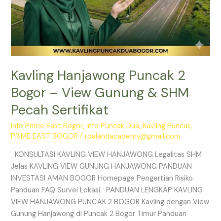
Kavling Hanjawong Puncak 2
Bogor – View Gunung & SHM
Pecah Sertifikat
Info Prime East Bogor
,
Info Puncak Dua
,
Kavling Puncak
,
PRIME EAST BOGOR
/
rdalandacademy@gmail.com
KONSULTASI KAVLING VIEW HANJAWONG Legalitas SHM
Jelas KAVLING VIEW GUNUNG HANJAWONG PANDUAN
INVESTASI AMAN BOGOR Homepage Pengertian Risiko
Panduan FAQ Survei Lokasi PANDUAN LENGKAP KAVLING
VIEW HANJAWONG PUNCAK 2 BOGOR Kavling dengan View
Gunung Hanjawong di Puncak 2 Bogor Timur Panduan