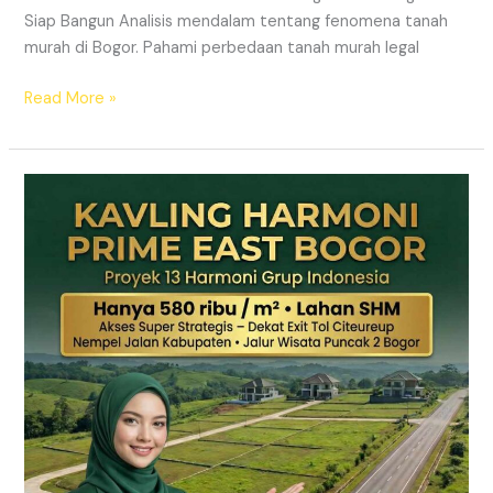
Siap Bangun Analisis mendalam tentang fenomena tanah
murah di Bogor. Pahami perbedaan tanah murah legal
Read More »
Kavling
Hanjawong
Puncak
2
Bogor
–
View
Gunung
&
SHM
Pecah
Sertifikat