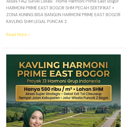
Akses FAQ Survei Lokasi Home Harmoni Prime East Bogor
HARMONI PRIME EAST BOGOR SHM PECAH SERTIFIKAT •
ZONA KUNING BISA BANGUN HARMONI PRIME EAST BOGOR
KAVLING SHM LEGAL PUNCAK 2
Read More »
TANAH
MURAH
SHM
Puncak
2
Bogor
–
Panduan
Lengkap
&
Legalitas