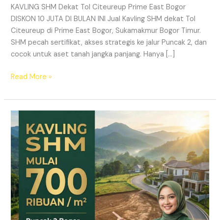
KAVLING SHM Dekat Tol Citeureup Prime East Bogor
DISKON 10 JUTA DI BULAN INI Jual Kavling SHM dekat Tol
Citeureup di Prime East Bogor, Sukamakmur Bogor Timur.
SHM pecah sertifikat, akses strategis ke jalur Puncak 2, dan
cocok untuk aset tanah jangka panjang. Hanya […]
Read More »
HARMONI
PRIME
EAST
BOGOR
–
KAVLING
SHM
LEGAL
DI