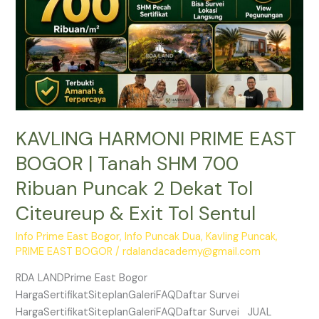
SHM
700
Ribuan
Puncak
2
Dekat
Tol
KAVLING HARMONI PRIME EAST
Citeureup
&
BOGOR | Tanah SHM 700
Exit
Ribuan Puncak 2 Dekat Tol
Tol
Sentul
Citeureup & Exit Tol Sentul
Info Prime East Bogor
,
Info Puncak Dua
,
Kavling Puncak
,
PRIME EAST BOGOR
/
rdalandacademy@gmail.com
RDA LANDPrime East Bogor
HargaSertifikatSiteplanGaleriFAQDaftar Survei
HargaSertifikatSiteplanGaleriFAQDaftar Survei JUAL