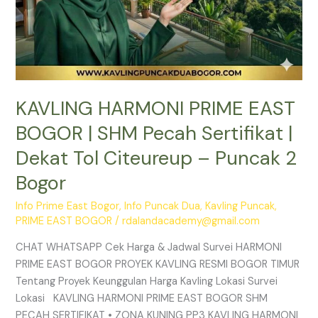
Citeureup
–
Puncak
2
Bogor
KAVLING HARMONI PRIME EAST
BOGOR | SHM Pecah Sertifikat |
Dekat Tol Citeureup – Puncak 2
Bogor
Info Prime East Bogor
,
Info Puncak Dua
,
Kavling Puncak
,
PRIME EAST BOGOR
/
rdalandacademy@gmail.com
CHAT WHATSAPP Cek Harga & Jadwal Survei HARMONI
PRIME EAST BOGOR PROYEK KAVLING RESMI BOGOR TIMUR
Tentang Proyek Keunggulan Harga Kavling Lokasi Survei
Lokasi KAVLING HARMONI PRIME EAST BOGOR SHM
PECAH SERTIFIKAT • ZONA KUNING PP3 KAVLING HARMONI