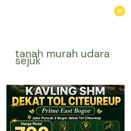
Lewati
ke
konten
tanah murah udara
sejuk
KAVLING
HARMONI
PRIME
EAST
BOGOR
|
Tanah