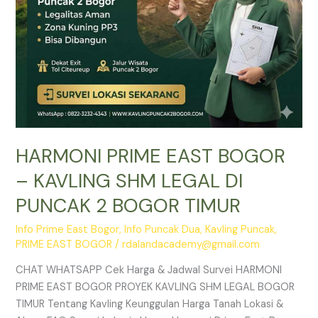
PUNCAK
2
BOGOR
TIMUR
HARMONI PRIME EAST BOGOR
– KAVLING SHM LEGAL DI
PUNCAK 2 BOGOR TIMUR
Info Prime East Bogor
,
Info Puncak Dua
,
Kavling Puncak
,
PRIME EAST BOGOR
/
rdalandacademy@gmail.com
CHAT WHATSAPP Cek Harga & Jadwal Survei HARMONI
PRIME EAST BOGOR PROYEK KAVLING SHM LEGAL BOGOR
TIMUR Tentang Kavling Keunggulan Harga Tanah Lokasi &