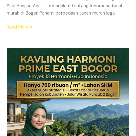
Siap Bangun Analisis mendalam tentang fenomena tanah
murah di Bogor. Pahami perbedaan tanah murah legal
Read More »
KAVLING
HARMONI
PRIME
EAST
BOGOR
|
SHM
Pecah
Sertifikat
|
Dekat
Tol