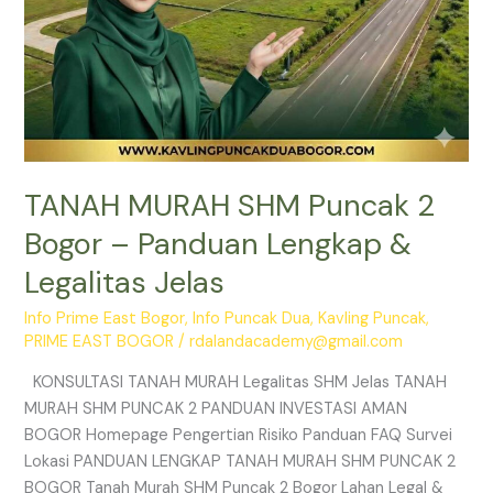
Jelas
TANAH MURAH SHM Puncak 2
Bogor – Panduan Lengkap &
Legalitas Jelas
Info Prime East Bogor
,
Info Puncak Dua
,
Kavling Puncak
,
PRIME EAST BOGOR
/
rdalandacademy@gmail.com
KONSULTASI TANAH MURAH Legalitas SHM Jelas TANAH
MURAH SHM PUNCAK 2 PANDUAN INVESTASI AMAN
BOGOR Homepage Pengertian Risiko Panduan FAQ Survei
Lokasi PANDUAN LENGKAP TANAH MURAH SHM PUNCAK 2
BOGOR Tanah Murah SHM Puncak 2 Bogor Lahan Legal &