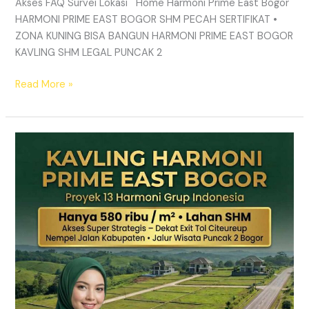
Akses FAQ Survei Lokasi Home Harmoni Prime East Bogor
HARMONI PRIME EAST BOGOR SHM PECAH SERTIFIKAT •
ZONA KUNING BISA BANGUN HARMONI PRIME EAST BOGOR
KAVLING SHM LEGAL PUNCAK 2
Read More »
TANAH
MURAH
SHM
Puncak
2
Bogor
–
Panduan
Lengkap
&
Legalitas