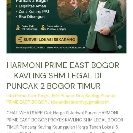
PUNCAK
2
BOGOR
TIMUR
HARMONI PRIME EAST BOGOR
– KAVLING SHM LEGAL DI
PUNCAK 2 BOGOR TIMUR
Info Prime East Bogor
,
Info Puncak Dua
,
Kavling Puncak
,
PRIME EAST BOGOR
/
rdalandacademy@gmail.com
CHAT WHATSAPP Cek Harga & Jadwal Survei HARMONI
PRIME EAST BOGOR PROYEK KAVLING SHM LEGAL BOGOR
TIMUR Tentang Kavling Keunggulan Harga Tanah Lokasi &