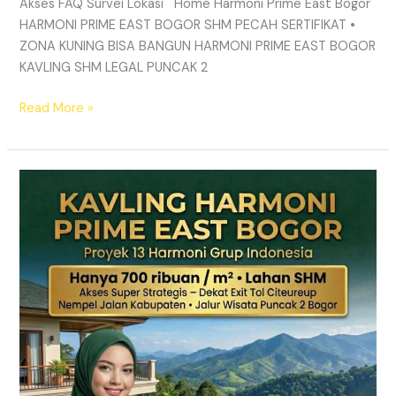
Akses FAQ Survei Lokasi Home Harmoni Prime East Bogor
HARMONI PRIME EAST BOGOR SHM PECAH SERTIFIKAT •
ZONA KUNING BISA BANGUN HARMONI PRIME EAST BOGOR
KAVLING SHM LEGAL PUNCAK 2
Read More »
KAVLING
HARMONI
PRIME
EAST
BOGOR
|
SHM
Pecah
Sertifikat
|
Dekat