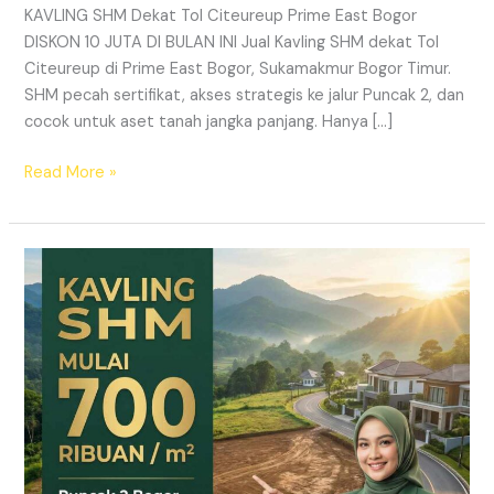
KAVLING SHM Dekat Tol Citeureup Prime East Bogor
DISKON 10 JUTA DI BULAN INI Jual Kavling SHM dekat Tol
Citeureup di Prime East Bogor, Sukamakmur Bogor Timur.
SHM pecah sertifikat, akses strategis ke jalur Puncak 2, dan
cocok untuk aset tanah jangka panjang. Hanya […]
Read More »
HARMONI
PRIME
EAST
BOGOR
–
KAVLING
SHM
LEGAL
DI