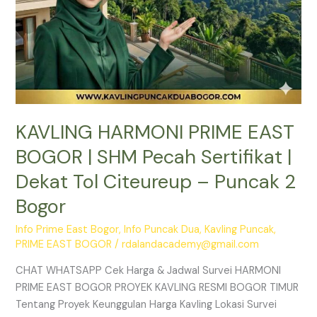
Tol
Citeureup
–
Puncak
2
Bogor
KAVLING HARMONI PRIME EAST
BOGOR | SHM Pecah Sertifikat |
Dekat Tol Citeureup – Puncak 2
Bogor
Info Prime East Bogor
,
Info Puncak Dua
,
Kavling Puncak
,
PRIME EAST BOGOR
/
rdalandacademy@gmail.com
CHAT WHATSAPP Cek Harga & Jadwal Survei HARMONI
PRIME EAST BOGOR PROYEK KAVLING RESMI BOGOR TIMUR
Tentang Proyek Keunggulan Harga Kavling Lokasi Survei