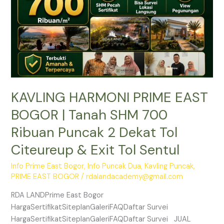
SHM
700
Ribuan
Puncak
2
Dekat
Tol
KAVLING HARMONI PRIME EAST
Citeureup
&
BOGOR | Tanah SHM 700
Exit
Ribuan Puncak 2 Dekat Tol
Tol
Sentul
Citeureup & Exit Tol Sentul
Info Prime East Bogor
,
Info Puncak Dua
,
Kavling Puncak
,
PRIME EAST BOGOR
/
rdalandacademy@gmail.com
RDA LANDPrime East Bogor
HargaSertifikatSiteplanGaleriFAQDaftar Survei
HargaSertifikatSiteplanGaleriFAQDaftar Survei JUAL