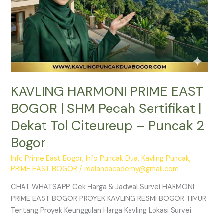
Tol
Citeureup
–
Puncak
2
Bogor
KAVLING HARMONI PRIME EAST
BOGOR | SHM Pecah Sertifikat |
Dekat Tol Citeureup – Puncak 2
Bogor
Info Prime East Bogor
,
Info Puncak Dua
,
Kavling Puncak
,
PRIME EAST BOGOR
/
rdalandacademy@gmail.com
CHAT WHATSAPP Cek Harga & Jadwal Survei HARMONI
PRIME EAST BOGOR PROYEK KAVLING RESMI BOGOR TIMUR
Tentang Proyek Keunggulan Harga Kavling Lokasi Survei