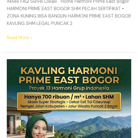
Akses FAQ Survei Lokasi Home Harmoni Prime East Bogor
HARMONI PRIME EAST BOGOR SHM PECAH SERTIFIKAT •
ZONA KUNING BISA BANGUN HARMONI PRIME EAST BOGOR
KAVLING SHM LEGAL PUNCAK 2
Read More »
KAVLING
HARMONI
PRIME
EAST
BOGOR
|
SHM
Pecah
Sertifikat
|
Dekat