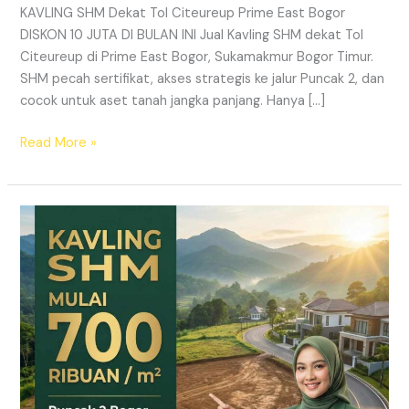
KAVLING SHM Dekat Tol Citeureup Prime East Bogor
DISKON 10 JUTA DI BULAN INI Jual Kavling SHM dekat Tol
Citeureup di Prime East Bogor, Sukamakmur Bogor Timur.
SHM pecah sertifikat, akses strategis ke jalur Puncak 2, dan
cocok untuk aset tanah jangka panjang. Hanya […]
Read More »
HARMONI
PRIME
EAST
BOGOR
–
KAVLING
SHM
LEGAL
DI