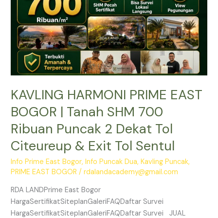
SHM
700
Ribuan
Puncak
2
Dekat
Tol
KAVLING HARMONI PRIME EAST
Citeureup
&
BOGOR | Tanah SHM 700
Exit
Ribuan Puncak 2 Dekat Tol
Tol
Sentul
Citeureup & Exit Tol Sentul
Info Prime East Bogor
,
Info Puncak Dua
,
Kavling Puncak
,
PRIME EAST BOGOR
/
rdalandacademy@gmail.com
RDA LANDPrime East Bogor
HargaSertifikatSiteplanGaleriFAQDaftar Survei
HargaSertifikatSiteplanGaleriFAQDaftar Survei JUAL