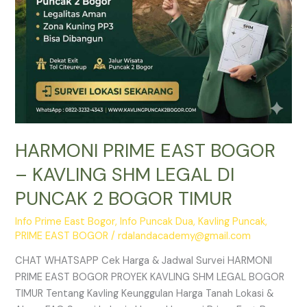
PUNCAK
2
BOGOR
TIMUR
HARMONI PRIME EAST BOGOR
– KAVLING SHM LEGAL DI
PUNCAK 2 BOGOR TIMUR
Info Prime East Bogor
,
Info Puncak Dua
,
Kavling Puncak
,
PRIME EAST BOGOR
/
rdalandacademy@gmail.com
CHAT WHATSAPP Cek Harga & Jadwal Survei HARMONI
PRIME EAST BOGOR PROYEK KAVLING SHM LEGAL BOGOR
TIMUR Tentang Kavling Keunggulan Harga Tanah Lokasi &