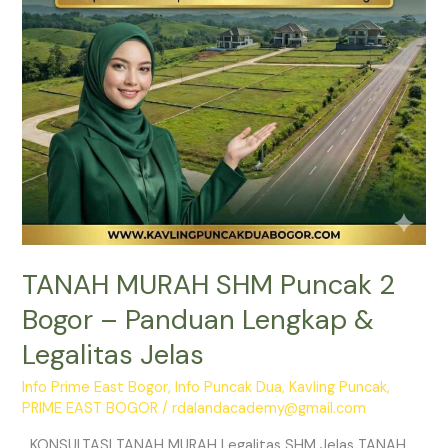
Panduan
Lengkap
&
Legalitas
Jelas
TANAH MURAH SHM Puncak 2
Bogor – Panduan Lengkap &
Legalitas Jelas
Info Prime East Bogor
,
Info Puncak Dua
,
Kavling Puncak
,
PRIME EAST BOGOR
/
rdalandacademy@gmail.com
KONSULTASI TANAH MURAH Legalitas SHM Jelas TANAH