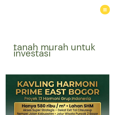
Lewati
ke
konten
tanah murah untuk
investasi
TANAH
MURAH
SHM
Puncak
2
Bogor
–