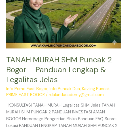
Legalitas
Jelas
TANAH MURAH SHM Puncak 2
Bogor – Panduan Lengkap &
Legalitas Jelas
Info Prime East Bogor
,
Info Puncak Dua
,
Kavling Puncak
,
PRIME EAST BOGOR
/
rdalandacademy@gmail.com
KONSULTASI TANAH MURAH Legalitas SHM Jelas TANAH
MURAH SHM PUNCAK 2 PANDUAN INVESTASI AMAN
BOGOR Homepage Pengertian Risiko Panduan FAQ Survei
Lokasi PANDUAN LENGKAP TANAH MURAH SHM PUNCAK 2