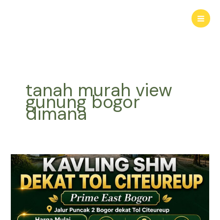
Lewati
ke
konten
tanah murah view
gunung bogor
dimana
KAVLING
HARMONI
PRIME
EAST
BOGOR
|