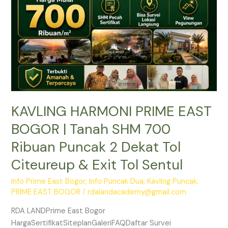
Tanah
SHM
700
Ribuan
Puncak
2
Dekat
Tol
KAVLING HARMONI PRIME EAST
Citeureup
&
BOGOR | Tanah SHM 700
Exit
Ribuan Puncak 2 Dekat Tol
Tol
Sentul
Citeureup & Exit Tol Sentul
Info Prime East Bogor
,
Info Puncak Dua
,
Kavling Puncak
,
PRIME EAST BOGOR
/
rdalandacademy@gmail.com
RDA LANDPrime East Bogor
HargaSertifikatSiteplanGaleriFAQDaftar Survei