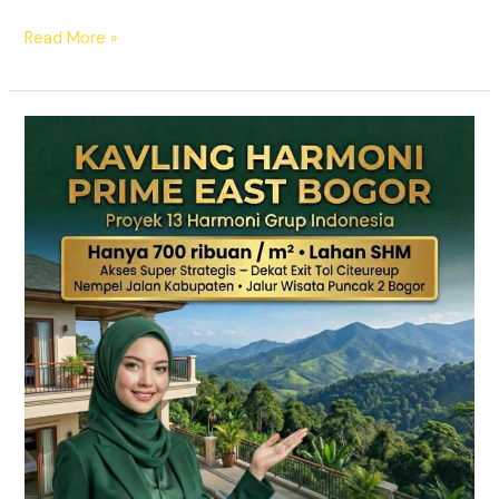
Read More »
KAVLING
HARMONI
PRIME
EAST
BOGOR
|
SHM
Pecah
Sertifikat
|
Dekat
Tol
Citeureup
–