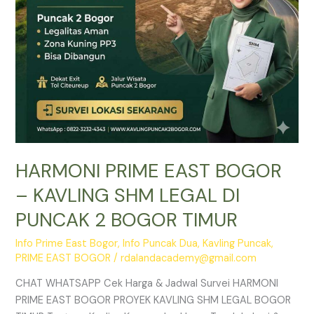
DI
PUNCAK
2
BOGOR
TIMUR
HARMONI PRIME EAST BOGOR
– KAVLING SHM LEGAL DI
PUNCAK 2 BOGOR TIMUR
Info Prime East Bogor
,
Info Puncak Dua
,
Kavling Puncak
,
PRIME EAST BOGOR
/
rdalandacademy@gmail.com
CHAT WHATSAPP Cek Harga & Jadwal Survei HARMONI
PRIME EAST BOGOR PROYEK KAVLING SHM LEGAL BOGOR