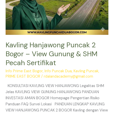
Sertifikat
Kavling Hanjawong Puncak 2
Bogor – View Gunung & SHM
Pecah Sertifikat
Info Prime East Bogor
,
Info Puncak Dua
,
Kavling Puncak
,
PRIME EAST BOGOR
/
rdalandacademy@gmail.com
KONSULTASI KAVLING VIEW HANJAWONG Legalitas SHM
Jelas KAVLING VIEW GUNUNG HANJAWONG PANDUAN
INVESTASI AMAN BOGOR Homepage Pengertian Risiko
Panduan FAQ Survei Lokasi PANDUAN LENGKAP KAVLING
VIEW HANJAWONG PUNCAK 2 BOGOR Kavling dengan View