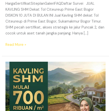
HargaSertifikatSiteplanGaleriFAQDaftar Survei JUAL
KAVLING SHM Dekat Tol Citeureup Prime East Bogor
DISKON 10 JUTA DI BULAN INI Jual Kavling SHM dekat Tol
Citeureup di Prime East Bogor, Sukamakmur Bogor Timur.
SHM pecah sertifikat, akses strategis ke jalur Puncak 2, dan
cocok untuk aset tanah jangka panjang. Hanya […]
Read More »
HARMONI
PRIME
EAST
BOGOR
–
KAVLING
SHM
LEGAL