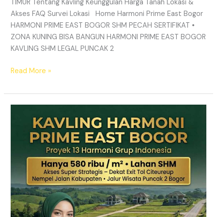
TIMUR Tentang Kavling Keunggulan Harga Tanah Lokasi &
Akses FAQ Survei Lokasi Home Harmoni Prime East Bogor
HARMONI PRIME EAST BOGOR SHM PECAH SERTIFIKAT •
ZONA KUNING BISA BANGUN HARMONI PRIME EAST BOGOR
KAVLING SHM LEGAL PUNCAK 2
Read More »
TANAH
MURAH
SHM
Puncak
2
Bogor
–
Panduan
Lengkap
&