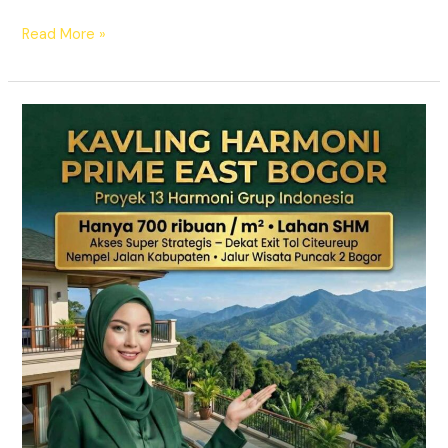
Read More »
KAVLING
HARMONI
PRIME
EAST
BOGOR
|
SHM
Pecah
Sertifikat
|
Dekat
Tol
Citeureup
–