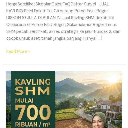
HargaSertifikatSiteplanGaleriFAQDaftar Survei JUAL
KAVLING SHM Dekat Tol Citeureup Prime East Bogor
DISKON 10 JUTA DI BULAN INI Jual Kavling SHM dekat Tol
Citeureup di Prime East Bogor, Sukamakmur Bogor Timur.
SHM pecah sertifikat, akses strategis ke jalur Puncak 2, dan
cocok untuk aset tanah jangka panjang. Hanya […]
Read More »
HARMONI
PRIME
EAST
BOGOR
–
KAVLING
SHM
LEGAL