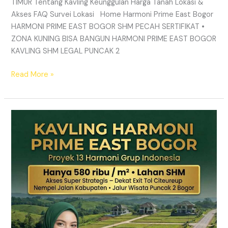
TIMUR Tentang Kavling Keunggulan Harga Tanah Lokasi &
Akses FAQ Survei Lokasi Home Harmoni Prime East Bogor
HARMONI PRIME EAST BOGOR SHM PECAH SERTIFIKAT •
ZONA KUNING BISA BANGUN HARMONI PRIME EAST BOGOR
KAVLING SHM LEGAL PUNCAK 2
Read More »
TANAH
MURAH
SHM
Puncak
2
Bogor
–
Panduan
Lengkap
&