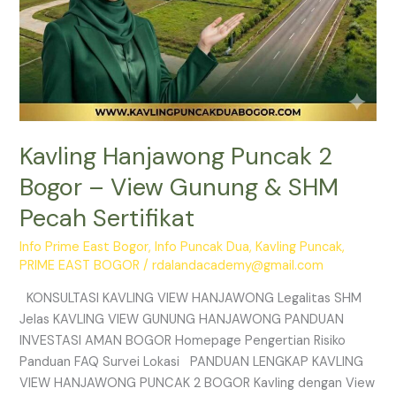
Sertifikat
Kavling Hanjawong Puncak 2
Bogor – View Gunung & SHM
Pecah Sertifikat
Info Prime East Bogor
,
Info Puncak Dua
,
Kavling Puncak
,
PRIME EAST BOGOR
/
rdalandacademy@gmail.com
KONSULTASI KAVLING VIEW HANJAWONG Legalitas SHM
Jelas KAVLING VIEW GUNUNG HANJAWONG PANDUAN
INVESTASI AMAN BOGOR Homepage Pengertian Risiko
Panduan FAQ Survei Lokasi PANDUAN LENGKAP KAVLING
VIEW HANJAWONG PUNCAK 2 BOGOR Kavling dengan View