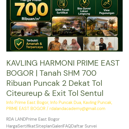
Tanah
SHM
700
Ribuan
Puncak
2
Dekat
Tol
KAVLING HARMONI PRIME EAST
Citeureup
&
BOGOR | Tanah SHM 700
Exit
Ribuan Puncak 2 Dekat Tol
Tol
Sentul
Citeureup & Exit Tol Sentul
Info Prime East Bogor
,
Info Puncak Dua
,
Kavling Puncak
,
PRIME EAST BOGOR
/
rdalandacademy@gmail.com
RDA LANDPrime East Bogor
HargaSertifikatSiteplanGaleriFAQDaftar Survei