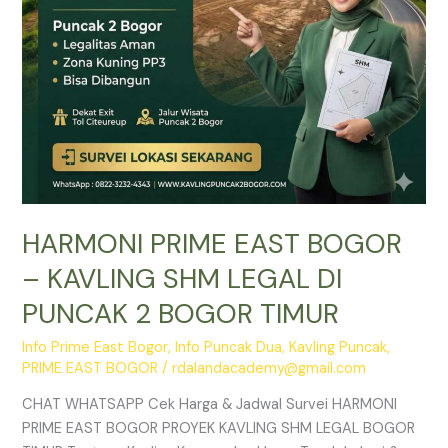
DI
PUNCAK
2
BOGOR
TIMUR
HARMONI PRIME EAST BOGOR
– KAVLING SHM LEGAL DI
PUNCAK 2 BOGOR TIMUR
Info Prime East Bogor
,
Info Puncak Dua
,
Kavling Puncak
,
PRIME EAST BOGOR
/
rdalandacademy@gmail.com
CHAT WHATSAPP Cek Harga & Jadwal Survei HARMONI
PRIME EAST BOGOR PROYEK KAVLING SHM LEGAL BOGOR