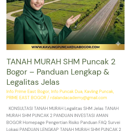
Legalitas
Jelas
TANAH MURAH SHM Puncak 2
Bogor – Panduan Lengkap &
Legalitas Jelas
Info Prime East Bogor
,
Info Puncak Dua
,
Kavling Puncak
,
PRIME EAST BOGOR
/
rdalandacademy@gmail.com
KONSULTASI TANAH MURAH Legalitas SHM Jelas TANAH
MURAH SHM PUNCAK 2 PANDUAN INVESTASI AMAN
BOGOR Homepage Pengertian Risiko Panduan FAQ Survei
Lokasi PANDUAN LENGKAP TANAH MURAH SHM PUNCAK 2