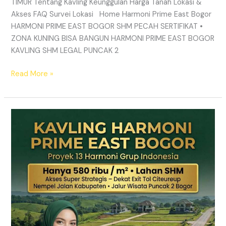
TIMUR Tentang Kavling Keunggulan Harga Tanah Lokasi &
Akses FAQ Survei Lokasi Home Harmoni Prime East Bogor
HARMONI PRIME EAST BOGOR SHM PECAH SERTIFIKAT •
ZONA KUNING BISA BANGUN HARMONI PRIME EAST BOGOR
KAVLING SHM LEGAL PUNCAK 2
Read More »
TANAH
MURAH
SHM
Puncak
2
Bogor
–
Panduan
Lengkap
&