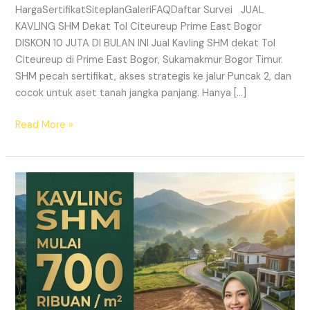
HargaSertifikatSiteplanGaleriFAQDaftar Survei JUAL
KAVLING SHM Dekat Tol Citeureup Prime East Bogor
DISKON 10 JUTA DI BULAN INI Jual Kavling SHM dekat Tol
Citeureup di Prime East Bogor, Sukamakmur Bogor Timur.
SHM pecah sertifikat, akses strategis ke jalur Puncak 2, dan
cocok untuk aset tanah jangka panjang. Hanya […]
Read More »
HARMONI
PRIME
EAST
BOGOR
–
KAVLING
SHM
LEGAL