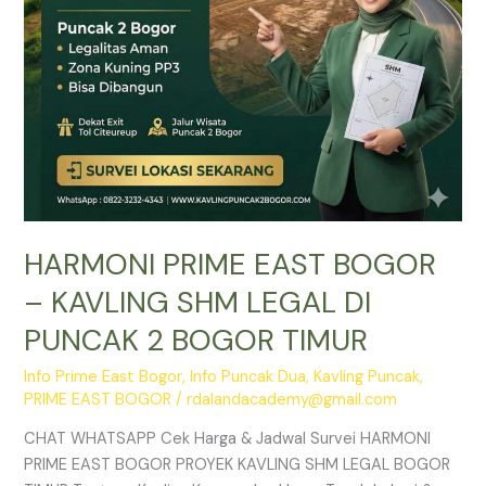
DI
PUNCAK
2
BOGOR
TIMUR
HARMONI PRIME EAST BOGOR
– KAVLING SHM LEGAL DI
PUNCAK 2 BOGOR TIMUR
Info Prime East Bogor
,
Info Puncak Dua
,
Kavling Puncak
,
PRIME EAST BOGOR
/
rdalandacademy@gmail.com
CHAT WHATSAPP Cek Harga & Jadwal Survei HARMONI
PRIME EAST BOGOR PROYEK KAVLING SHM LEGAL BOGOR