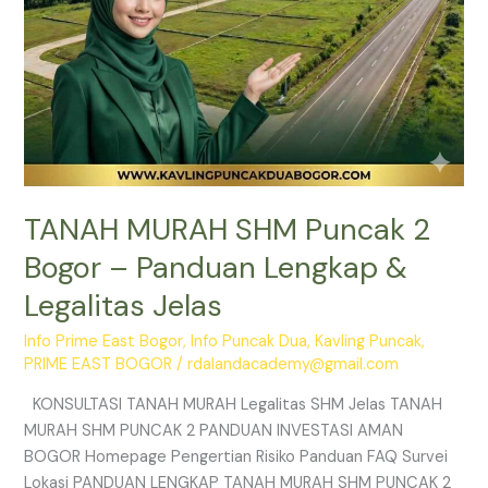
Legalitas
Jelas
TANAH MURAH SHM Puncak 2
Bogor – Panduan Lengkap &
Legalitas Jelas
Info Prime East Bogor
,
Info Puncak Dua
,
Kavling Puncak
,
PRIME EAST BOGOR
/
rdalandacademy@gmail.com
KONSULTASI TANAH MURAH Legalitas SHM Jelas TANAH
MURAH SHM PUNCAK 2 PANDUAN INVESTASI AMAN
BOGOR Homepage Pengertian Risiko Panduan FAQ Survei
Lokasi PANDUAN LENGKAP TANAH MURAH SHM PUNCAK 2