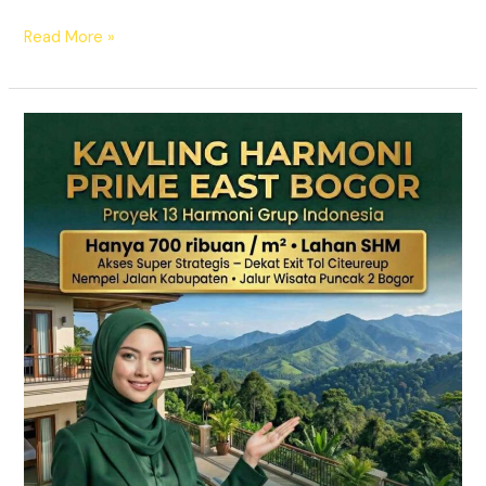
Read More »
KAVLING
HARMONI
PRIME
EAST
BOGOR
|
SHM
Pecah
Sertifikat
|
Dekat
Tol
Citeureup
–