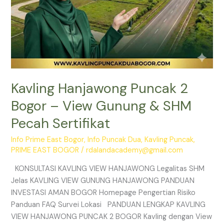
Sertifikat
Kavling Hanjawong Puncak 2
Bogor – View Gunung & SHM
Pecah Sertifikat
Info Prime East Bogor
,
Info Puncak Dua
,
Kavling Puncak
,
PRIME EAST BOGOR
/
rdalandacademy@gmail.com
KONSULTASI KAVLING VIEW HANJAWONG Legalitas SHM
Jelas KAVLING VIEW GUNUNG HANJAWONG PANDUAN
INVESTASI AMAN BOGOR Homepage Pengertian Risiko
Panduan FAQ Survei Lokasi PANDUAN LENGKAP KAVLING
VIEW HANJAWONG PUNCAK 2 BOGOR Kavling dengan View