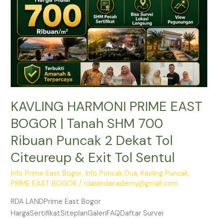
Tanah
SHM
700
Ribuan
Puncak
2
Dekat
Tol
KAVLING HARMONI PRIME EAST
Citeureup
&
BOGOR | Tanah SHM 700
Exit
Ribuan Puncak 2 Dekat Tol
Tol
Sentul
Citeureup & Exit Tol Sentul
Info Prime East Bogor
,
Info Puncak Dua
,
Kavling Puncak
,
PRIME EAST BOGOR
/
rdalandacademy@gmail.com
RDA LANDPrime East Bogor
HargaSertifikatSiteplanGaleriFAQDaftar Survei