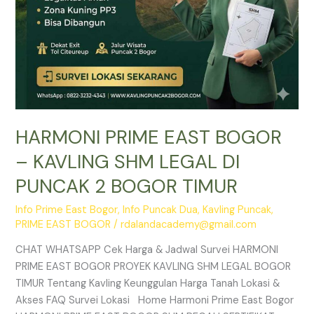
2
BOGOR
TIMUR
HARMONI PRIME EAST BOGOR
– KAVLING SHM LEGAL DI
PUNCAK 2 BOGOR TIMUR
Info Prime East Bogor
,
Info Puncak Dua
,
Kavling Puncak
,
PRIME EAST BOGOR
/
rdalandacademy@gmail.com
CHAT WHATSAPP Cek Harga & Jadwal Survei HARMONI
PRIME EAST BOGOR PROYEK KAVLING SHM LEGAL BOGOR
TIMUR Tentang Kavling Keunggulan Harga Tanah Lokasi &
Akses FAQ Survei Lokasi Home Harmoni Prime East Bogor