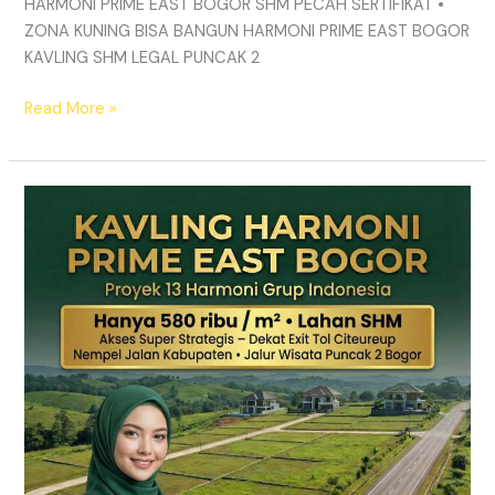
HARMONI PRIME EAST BOGOR SHM PECAH SERTIFIKAT •
ZONA KUNING BISA BANGUN HARMONI PRIME EAST BOGOR
KAVLING SHM LEGAL PUNCAK 2
Read More »
TANAH
MURAH
SHM
Puncak
2
Bogor
–
Panduan
Lengkap
&
Legalitas
Jelas