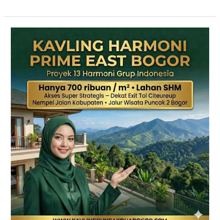
KAVLING
HARMONI
PRIME
EAST
BOGOR
|
SHM
Pecah
Sertifikat
|
Dekat
Tol
Citeureup
–
Puncak
2