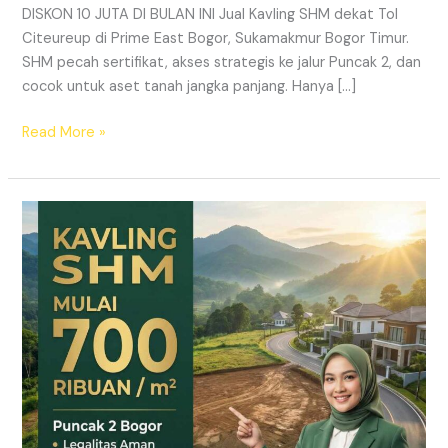
DISKON 10 JUTA DI BULAN INI Jual Kavling SHM dekat Tol
Citeureup di Prime East Bogor, Sukamakmur Bogor Timur.
SHM pecah sertifikat, akses strategis ke jalur Puncak 2, dan
cocok untuk aset tanah jangka panjang. Hanya […]
Read More »
HARMONI
PRIME
EAST
BOGOR
–
KAVLING
SHM
LEGAL
DI
PUNCAK