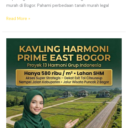
murah di Bogor. Pahami perbedaan tanah murah legal
Read More »
Kavling
Hanjawong
Puncak
2
Bogor
–
View
Gunung
&
SHM
Pecah
Sertifikat