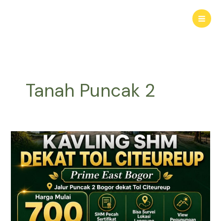
Lewati
ke
konten
Tanah Puncak 2
KAVLING
HARMONI
PRIME
EAST
BOGOR
|
Tanah
SHM