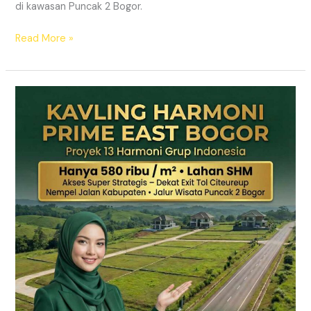
di kawasan Puncak 2 Bogor.
Read More »
KAVLING
MURAH
SHM
Puncak
2
Bogor
Dekat
Jalur
Wisata