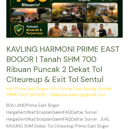
700
Ribuan
Puncak
2
Dekat
Tol
KAVLING HARMONI PRIME EAST
Citeureup
&
BOGOR | Tanah SHM 700
Exit
Ribuan Puncak 2 Dekat Tol
Tol
Sentul
Citeureup & Exit Tol Sentul
Info Prime East Bogor
,
Info Puncak Dua
,
Kavling Puncak
,
PRIME EAST BOGOR
/
rdalandacademy@gmail.com
RDA LANDPrime East Bogor
HargaSertifikatSiteplanGaleriFAQDaftar Survei
HargaSertifikatSiteplanGaleriFAQDaftar Survei JUAL
KAVLING SHM Dekat Tol Citeureup Prime East Bogor