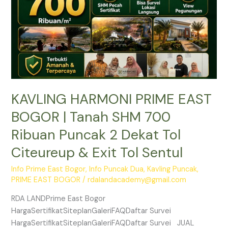
SHM
700
Ribuan
Puncak
2
Dekat
Tol
KAVLING HARMONI PRIME EAST
Citeureup
&
BOGOR | Tanah SHM 700
Exit
Ribuan Puncak 2 Dekat Tol
Tol
Sentul
Citeureup & Exit Tol Sentul
Info Prime East Bogor
,
Info Puncak Dua
,
Kavling Puncak
,
PRIME EAST BOGOR
/
rdalandacademy@gmail.com
RDA LANDPrime East Bogor
HargaSertifikatSiteplanGaleriFAQDaftar Survei
HargaSertifikatSiteplanGaleriFAQDaftar Survei JUAL