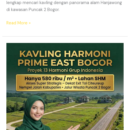
lengkap mencari kavling dengan panorama alam Hanjawong
di kawasan Puncak 2 Bogor.
Read More »
KAVLING
MURAH
SHM
Puncak
2
Bogor
Dekat
Jalur
Wisata