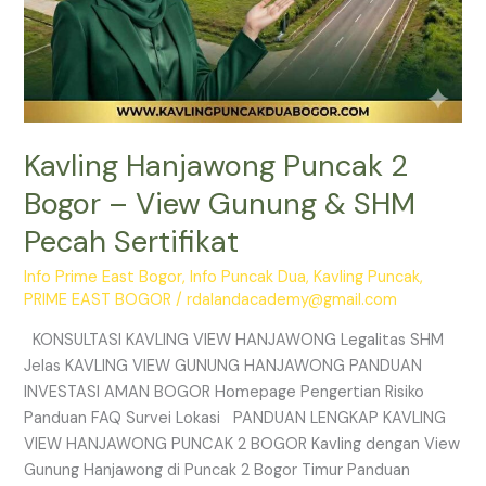
Kavling Hanjawong Puncak 2
Bogor – View Gunung & SHM
Pecah Sertifikat
Info Prime East Bogor
,
Info Puncak Dua
,
Kavling Puncak
,
PRIME EAST BOGOR
/
rdalandacademy@gmail.com
KONSULTASI KAVLING VIEW HANJAWONG Legalitas SHM
Jelas KAVLING VIEW GUNUNG HANJAWONG PANDUAN
INVESTASI AMAN BOGOR Homepage Pengertian Risiko
Panduan FAQ Survei Lokasi PANDUAN LENGKAP KAVLING
VIEW HANJAWONG PUNCAK 2 BOGOR Kavling dengan View
Gunung Hanjawong di Puncak 2 Bogor Timur Panduan