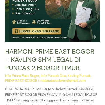
PUNCAK
2
BOGOR
TIMUR
HARMONI PRIME EAST BOGOR
– KAVLING SHM LEGAL DI
PUNCAK 2 BOGOR TIMUR
Info Prime East Bogor
,
Info Puncak Dua
,
Kavling Puncak
,
PRIME EAST BOGOR
/
rdalandacademy@gmail.com
CHAT WHATSAPP Cek Harga & Jadwal Survei HARMONI
PRIME EAST BOGOR PROYEK KAVLING SHM LEGAL BOGOR
TIMUR Tentang Kavling Keunggulan Harga Tanah Lokasi &