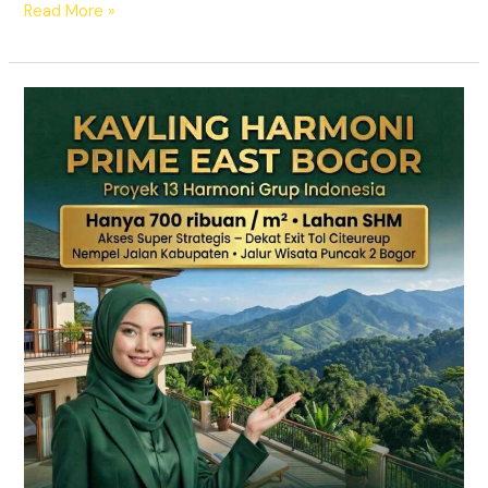
Read More »
KAVLING
HARMONI
PRIME
EAST
BOGOR
|
SHM
Pecah
Sertifikat
|
Dekat
Tol
Citeureup
–
Puncak