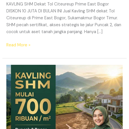
KAVLING SHM Dekat Tol Citeureup Prime East Bogor
DISKON 10 JUTA DI BULAN INI Jual Kavling SHM dekat Tol
Citeureup di Prime East Bogor, Sukamakmur Bogor Timur.
SHM pecah sertifikat, akses strategis ke jalur Puncak 2, dan
cocok untuk aset tanah jangka panjang. Hanya […]
Read More »
HARMONI
PRIME
EAST
BOGOR
–
KAVLING
SHM
LEGAL
DI