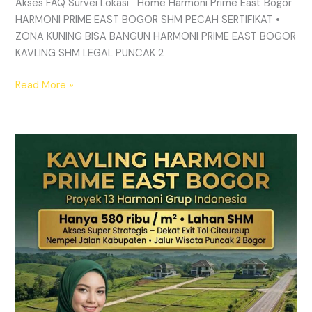
Akses FAQ Survei Lokasi Home Harmoni Prime East Bogor
HARMONI PRIME EAST BOGOR SHM PECAH SERTIFIKAT •
ZONA KUNING BISA BANGUN HARMONI PRIME EAST BOGOR
KAVLING SHM LEGAL PUNCAK 2
Read More »
TANAH
MURAH
SHM
Puncak
2
Bogor
–
Panduan
Lengkap
&
Legalitas