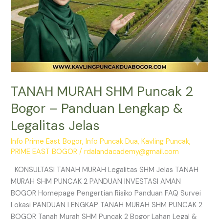
Jelas
TANAH MURAH SHM Puncak 2
Bogor – Panduan Lengkap &
Legalitas Jelas
Info Prime East Bogor
,
Info Puncak Dua
,
Kavling Puncak
,
PRIME EAST BOGOR
/
rdalandacademy@gmail.com
KONSULTASI TANAH MURAH Legalitas SHM Jelas TANAH
MURAH SHM PUNCAK 2 PANDUAN INVESTASI AMAN
BOGOR Homepage Pengertian Risiko Panduan FAQ Survei
Lokasi PANDUAN LENGKAP TANAH MURAH SHM PUNCAK 2
BOGOR Tanah Murah SHM Puncak 2 Bogor Lahan Legal &