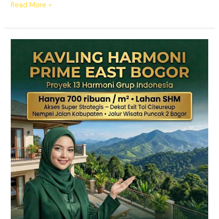
Read More »
KAVLING
HARMONI
PRIME
EAST
BOGOR
|
SHM
Pecah
Sertifikat
|
Dekat
Tol
Citeureup
–
Puncak