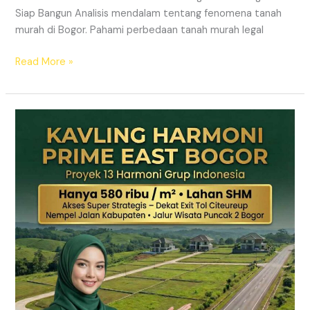
Siap Bangun Analisis mendalam tentang fenomena tanah
murah di Bogor. Pahami perbedaan tanah murah legal
Read More »
Kavling
Hanjawong
Puncak
2
Bogor
–
View
Gunung
&
SHM
Pecah
Sertifikat