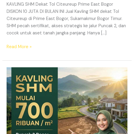
KAVLING SHM Dekat Tol Citeureup Prime East Bogor
DISKON 10 JUTA DI BULAN INI Jual Kavling SHM dekat Tol
Citeureup di Prime East Bogor, Sukamakmur Bogor Timur.
SHM pecah sertifikat, akses strategis ke jalur Puncak 2, dan
cocok untuk aset tanah jangka panjang. Hanya […]
Read More »
HARMONI
PRIME
EAST
BOGOR
–
KAVLING
SHM
LEGAL
DI