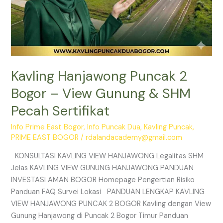
Kavling Hanjawong Puncak 2
Bogor – View Gunung & SHM
Pecah Sertifikat
Info Prime East Bogor
,
Info Puncak Dua
,
Kavling Puncak
,
PRIME EAST BOGOR
/
rdalandacademy@gmail.com
KONSULTASI KAVLING VIEW HANJAWONG Legalitas SHM
Jelas KAVLING VIEW GUNUNG HANJAWONG PANDUAN
INVESTASI AMAN BOGOR Homepage Pengertian Risiko
Panduan FAQ Survei Lokasi PANDUAN LENGKAP KAVLING
VIEW HANJAWONG PUNCAK 2 BOGOR Kavling dengan View
Gunung Hanjawong di Puncak 2 Bogor Timur Panduan