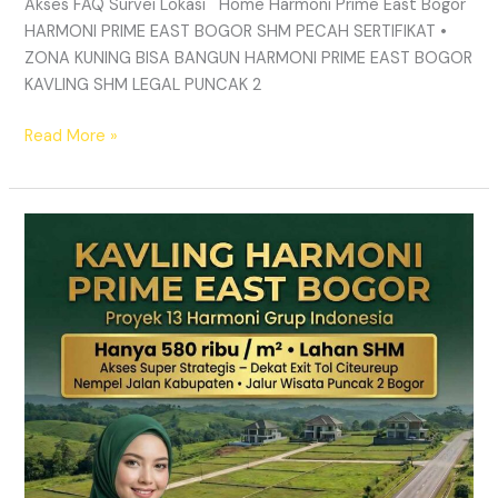
Akses FAQ Survei Lokasi Home Harmoni Prime East Bogor
HARMONI PRIME EAST BOGOR SHM PECAH SERTIFIKAT •
ZONA KUNING BISA BANGUN HARMONI PRIME EAST BOGOR
KAVLING SHM LEGAL PUNCAK 2
Read More »
TANAH
MURAH
SHM
Puncak
2
Bogor
–
Panduan
Lengkap
&
Legalitas