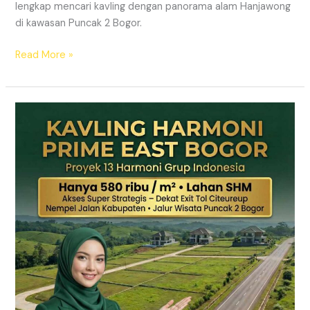
lengkap mencari kavling dengan panorama alam Hanjawong
di kawasan Puncak 2 Bogor.
Read More »
KAVLING
MURAH
SHM
Puncak
2
Bogor
Dekat
Jalur
Wisata