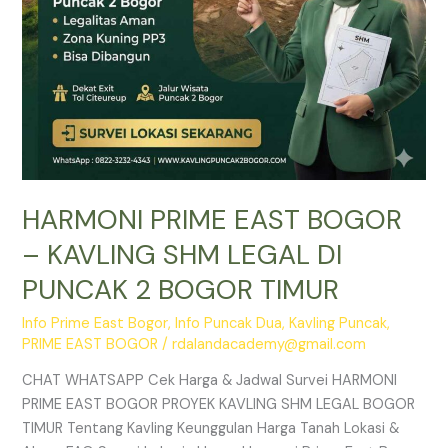
PUNCAK
2
BOGOR
TIMUR
HARMONI PRIME EAST BOGOR
– KAVLING SHM LEGAL DI
PUNCAK 2 BOGOR TIMUR
Info Prime East Bogor
,
Info Puncak Dua
,
Kavling Puncak
,
PRIME EAST BOGOR
/
rdalandacademy@gmail.com
CHAT WHATSAPP Cek Harga & Jadwal Survei HARMONI
PRIME EAST BOGOR PROYEK KAVLING SHM LEGAL BOGOR
TIMUR Tentang Kavling Keunggulan Harga Tanah Lokasi &