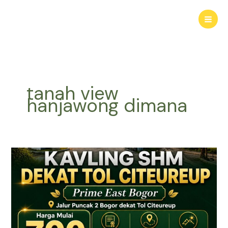
Lewati
ke
konten
tanah view
hanjawong dimana
KAVLING
HARMONI
PRIME
EAST
BOGOR
|
Tanah