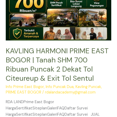
SHM
700
Ribuan
Puncak
2
Dekat
Tol
KAVLING HARMONI PRIME EAST
Citeureup
&
BOGOR | Tanah SHM 700
Exit
Ribuan Puncak 2 Dekat Tol
Tol
Sentul
Citeureup & Exit Tol Sentul
Info Prime East Bogor
,
Info Puncak Dua
,
Kavling Puncak
,
PRIME EAST BOGOR
/
rdalandacademy@gmail.com
RDA LANDPrime East Bogor
HargaSertifikatSiteplanGaleriFAQDaftar Survei
HargaSertifikatSiteplanGaleriFAQDaftar Survei JUAL