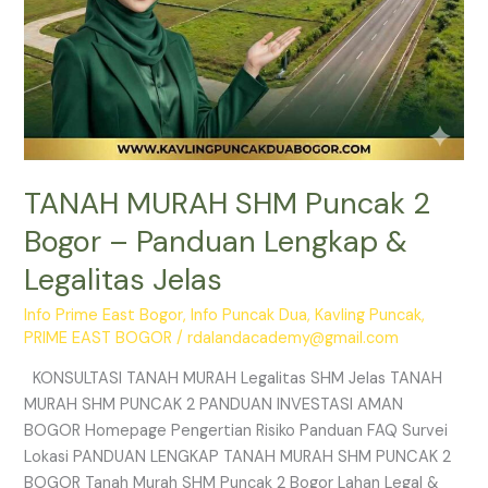
Jelas
TANAH MURAH SHM Puncak 2
Bogor – Panduan Lengkap &
Legalitas Jelas
Info Prime East Bogor
,
Info Puncak Dua
,
Kavling Puncak
,
PRIME EAST BOGOR
/
rdalandacademy@gmail.com
KONSULTASI TANAH MURAH Legalitas SHM Jelas TANAH
MURAH SHM PUNCAK 2 PANDUAN INVESTASI AMAN
BOGOR Homepage Pengertian Risiko Panduan FAQ Survei
Lokasi PANDUAN LENGKAP TANAH MURAH SHM PUNCAK 2
BOGOR Tanah Murah SHM Puncak 2 Bogor Lahan Legal &