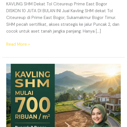
KAVLING SHM Dekat Tol Citeureup Prime East Bogor
DISKON 10 JUTA DI BULAN INI Jual Kavling SHM dekat Tol
Citeureup di Prime East Bogor, Sukamakmur Bogor Timur.
SHM pecah sertifikat, akses strategis ke jalur Puncak 2, dan
cocok untuk aset tanah jangka panjang. Hanya […]
Read More »
HARMONI
PRIME
EAST
BOGOR
–
KAVLING
SHM
LEGAL
DI