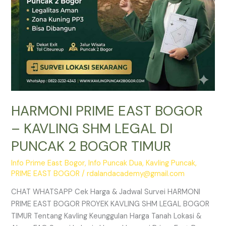
PUNCAK
2
BOGOR
TIMUR
HARMONI PRIME EAST BOGOR
– KAVLING SHM LEGAL DI
PUNCAK 2 BOGOR TIMUR
Info Prime East Bogor
,
Info Puncak Dua
,
Kavling Puncak
,
PRIME EAST BOGOR
/
rdalandacademy@gmail.com
CHAT WHATSAPP Cek Harga & Jadwal Survei HARMONI
PRIME EAST BOGOR PROYEK KAVLING SHM LEGAL BOGOR
TIMUR Tentang Kavling Keunggulan Harga Tanah Lokasi &