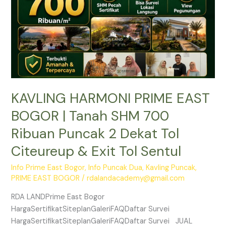
SHM
700
Ribuan
Puncak
2
Dekat
Tol
KAVLING HARMONI PRIME EAST
Citeureup
&
BOGOR | Tanah SHM 700
Exit
Ribuan Puncak 2 Dekat Tol
Tol
Sentul
Citeureup & Exit Tol Sentul
Info Prime East Bogor
,
Info Puncak Dua
,
Kavling Puncak
,
PRIME EAST BOGOR
/
rdalandacademy@gmail.com
RDA LANDPrime East Bogor
HargaSertifikatSiteplanGaleriFAQDaftar Survei
HargaSertifikatSiteplanGaleriFAQDaftar Survei JUAL