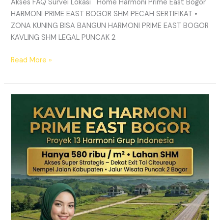
Akses FAQ Survei Lokasi Home Harmoni Prime East Bogor
HARMONI PRIME EAST BOGOR SHM PECAH SERTIFIKAT •
ZONA KUNING BISA BANGUN HARMONI PRIME EAST BOGOR
KAVLING SHM LEGAL PUNCAK 2
Read More »
TANAH
MURAH
SHM
Puncak
2
Bogor
–
Panduan
Lengkap
&
Legalitas