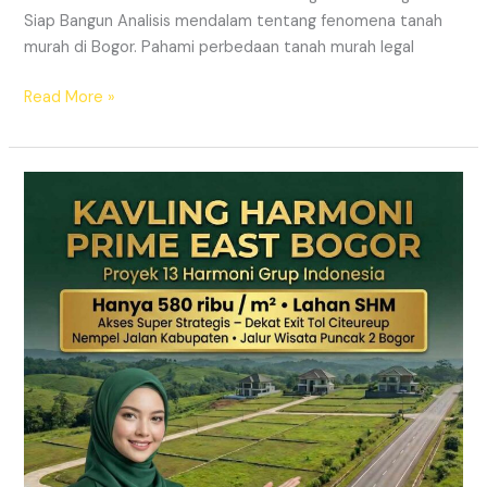
Siap Bangun Analisis mendalam tentang fenomena tanah
murah di Bogor. Pahami perbedaan tanah murah legal
Read More »
Kavling
Hanjawong
Puncak
2
Bogor
–
View
Gunung
&
SHM
Pecah
Sertifikat