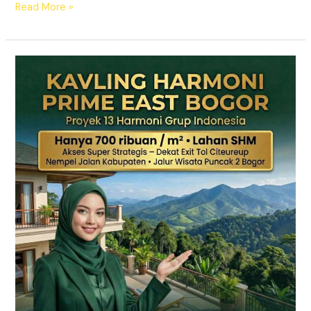
Read More »
KAVLING
HARMONI
PRIME
EAST
BOGOR
|
SHM
Pecah
Sertifikat
|
Dekat
Tol
Citeureup
–
Puncak