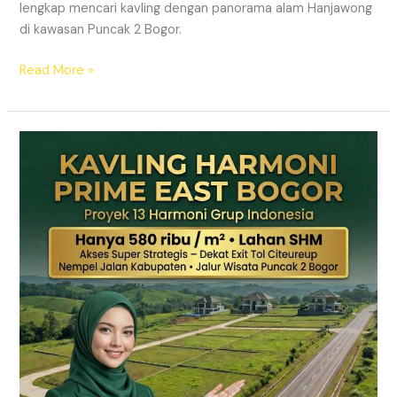
lengkap mencari kavling dengan panorama alam Hanjawong
di kawasan Puncak 2 Bogor.
Read More »
KAVLING
MURAH
SHM
Puncak
2
Bogor
Dekat
Jalur
Wisata