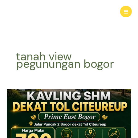
Lewati
ke
konten
tanah view
pegunungan bogor
KAVLING
HARMONI
PRIME
EAST
BOGOR
|
Tanah