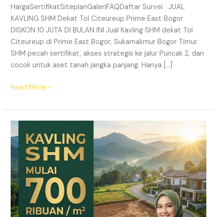
HargaSertifikatSiteplanGaleriFAQDaftar Survei JUAL
KAVLING SHM Dekat Tol Citeureup Prime East Bogor
DISKON 10 JUTA DI BULAN INI Jual Kavling SHM dekat Tol
Citeureup di Prime East Bogor, Sukamakmur Bogor Timur.
SHM pecah sertifikat, akses strategis ke jalur Puncak 2, dan
cocok untuk aset tanah jangka panjang. Hanya […]
Read More »
HARMONI
PRIME
EAST
BOGOR
–
KAVLING
SHM
LEGAL