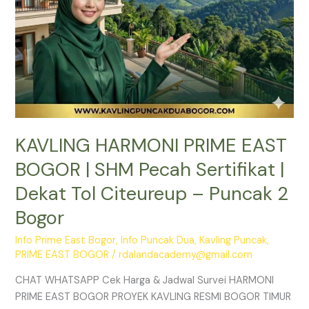
Dekat
Tol
Citeureup
–
Puncak
2
Bogor
KAVLING HARMONI PRIME EAST
BOGOR | SHM Pecah Sertifikat |
Dekat Tol Citeureup – Puncak 2
Bogor
Info Prime East Bogor
,
Info Puncak Dua
,
Kavling Puncak
,
PRIME EAST BOGOR
/
rdalandacademy@gmail.com
CHAT WHATSAPP Cek Harga & Jadwal Survei HARMONI
PRIME EAST BOGOR PROYEK KAVLING RESMI BOGOR TIMUR