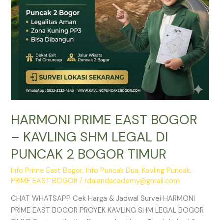
DI
PUNCAK
2
BOGOR
TIMUR
HARMONI PRIME EAST BOGOR
– KAVLING SHM LEGAL DI
PUNCAK 2 BOGOR TIMUR
Info Prime East Bogor
,
Info Puncak Dua
,
Kavling Puncak
,
PRIME EAST BOGOR
/
rdalandacademy@gmail.com
CHAT WHATSAPP Cek Harga & Jadwal Survei HARMONI
PRIME EAST BOGOR PROYEK KAVLING SHM LEGAL BOGOR