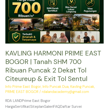
Tanah
SHM
700
Ribuan
Puncak
2
Dekat
Tol
KAVLING HARMONI PRIME EAST
Citeureup
&
BOGOR | Tanah SHM 700
Exit
Ribuan Puncak 2 Dekat Tol
Tol
Sentul
Citeureup & Exit Tol Sentul
Info Prime East Bogor
,
Info Puncak Dua
,
Kavling Puncak
,
PRIME EAST BOGOR
/
rdalandacademy@gmail.com
RDA LANDPrime East Bogor
HargaSertifikatSiteplanGaleriFAQDaftar Survei