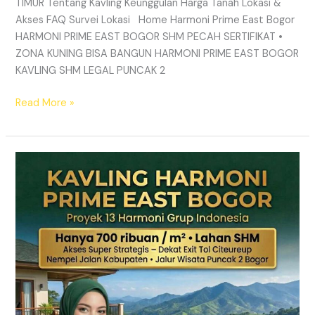
TIMUR Tentang Kavling Keunggulan Harga Tanah Lokasi &
Akses FAQ Survei Lokasi Home Harmoni Prime East Bogor
HARMONI PRIME EAST BOGOR SHM PECAH SERTIFIKAT •
ZONA KUNING BISA BANGUN HARMONI PRIME EAST BOGOR
KAVLING SHM LEGAL PUNCAK 2
Read More »
KAVLING
HARMONI
PRIME
EAST
BOGOR
|
SHM
Pecah
Sertifikat
|