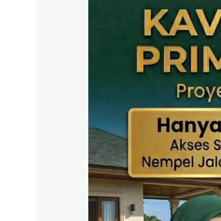
SHM
Puncak
2
Bogor
–
Panduan
Lengkap
&
Legalitas
Jelas