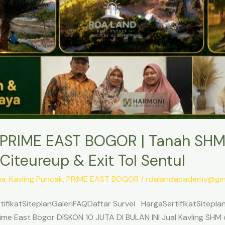
PRIME EAST BOGOR | Tanah SHM
Citeureup & Exit Tol Sentul
ua
,
Kavling Puncak
,
PRIME EAST BOGOR
/
rdalandacademy@gma
ifikatSiteplanGaleriFAQDaftar Survei HargaSertifikatSitepl
me East Bogor DISKON 10 JUTA DI BULAN INI Jual Kavling SHM d