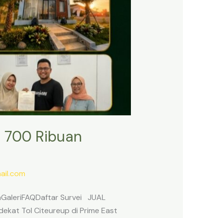
 700 Ribuan
il.com
anGaleriFAQDaftar Survei JUAL
ekat Tol Citeureup di Prime East