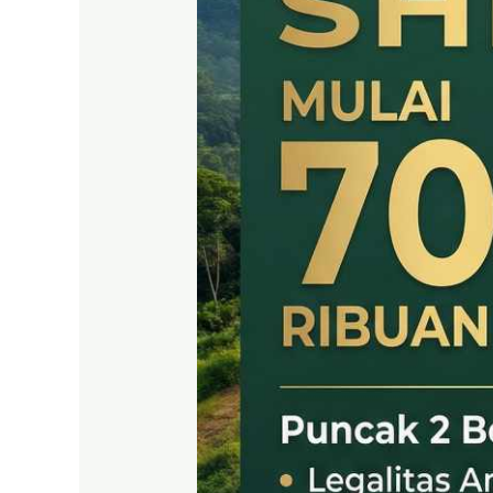
SHM
LEGAL
DI
PUNCAK
2
BOGOR
TIMUR