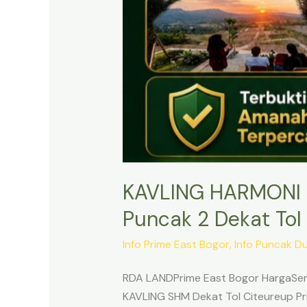
KAVLING HARMONI 
Puncak 2 Dekat Tol 
Info Prime East Bogor
,
Info Puncak D
RDA LANDPrime East Bogor HargaSert
KAVLING SHM Dekat Tol Citeureup Pri