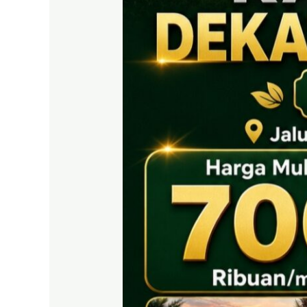
EAST
BOGOR
|
Tanah
SHM
700
Ribuan
Puncak
2
Dekat
Tol
Citeureup
&
Exit
Tol
Sentul