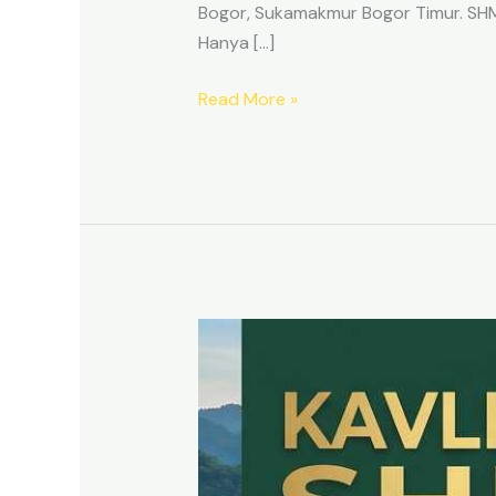
Bogor, Sukamakmur Bogor Timur. SHM p
Hanya […]
Read More »
HARMONI
PRIME
EAST
BOGOR
–
KAVLING