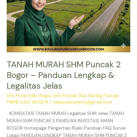
Legalitas
Jelas
TANAH MURAH SHM Puncak 2
Bogor – Panduan Lengkap &
Legalitas Jelas
Info Prime East Bogor
,
Info Puncak Dua
,
Kavling Puncak
,
PRIME EAST BOGOR
/
rdalandacademy@gmail.com
KONSULTASI TANAH MURAH Legalitas SHM Jelas TANAH
MURAH SHM PUNCAK 2 PANDUAN INVESTASI AMAN
BOGOR Homepage Pengertian Risiko Panduan FAQ Survei
Lokasi PANDUAN LENGKAP TANAH MURAH SHM PUNCAK 2