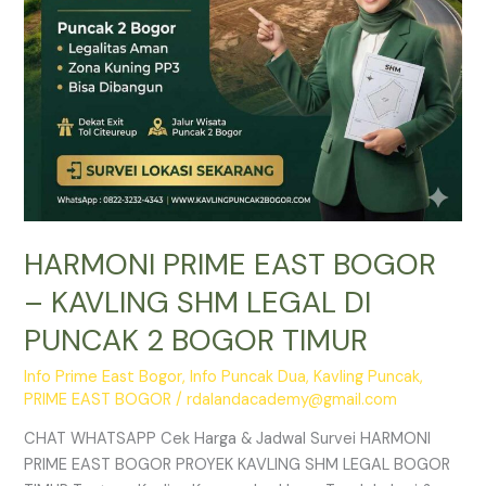
DI
PUNCAK
2
BOGOR
TIMUR
HARMONI PRIME EAST BOGOR
– KAVLING SHM LEGAL DI
PUNCAK 2 BOGOR TIMUR
Info Prime East Bogor
,
Info Puncak Dua
,
Kavling Puncak
,
PRIME EAST BOGOR
/
rdalandacademy@gmail.com
CHAT WHATSAPP Cek Harga & Jadwal Survei HARMONI
PRIME EAST BOGOR PROYEK KAVLING SHM LEGAL BOGOR