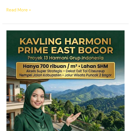
Read More »
KAVLING
HARMONI
PRIME
EAST
BOGOR
|
SHM
Pecah
Sertifikat
|
Dekat
Tol
Citeureup
–