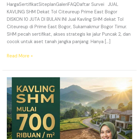
HargaSertifikatSiteplanGaleriFAQDaftar Survei JUAL
KAVLING SHM Dekat Tol Citeureup Prime East Bogor
DISKON 10 JUTA DI BULAN INI Jual Kavling SHM dekat Tol
Citeureup di Prime East Bogor, Sukamakmur Bogor Timur.
SHM pecah sertifikat, akses strategis ke jalur Puncak 2, dan
cocok untuk aset tanah jangka panjang. Hanya […]
Read More »
HARMONI
PRIME
EAST
BOGOR
–
KAVLING
SHM
LEGAL