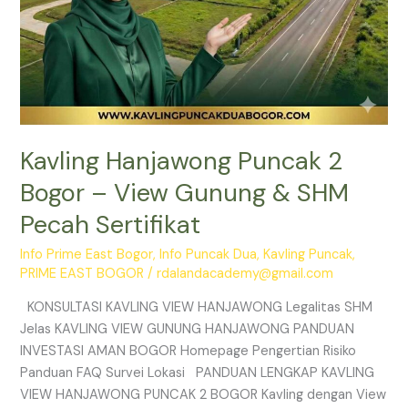
Sertifikat
Kavling Hanjawong Puncak 2
Bogor – View Gunung & SHM
Pecah Sertifikat
Info Prime East Bogor
,
Info Puncak Dua
,
Kavling Puncak
,
PRIME EAST BOGOR
/
rdalandacademy@gmail.com
KONSULTASI KAVLING VIEW HANJAWONG Legalitas SHM
Jelas KAVLING VIEW GUNUNG HANJAWONG PANDUAN
INVESTASI AMAN BOGOR Homepage Pengertian Risiko
Panduan FAQ Survei Lokasi PANDUAN LENGKAP KAVLING
VIEW HANJAWONG PUNCAK 2 BOGOR Kavling dengan View