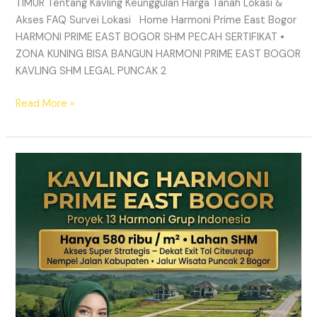
TIMUR Tentang Kavling Keunggulan Harga Tanah Lokasi &
Akses FAQ Survei Lokasi Home Harmoni Prime East Bogor
HARMONI PRIME EAST BOGOR SHM PECAH SERTIFIKAT •
ZONA KUNING BISA BANGUN HARMONI PRIME EAST BOGOR
KAVLING SHM LEGAL PUNCAK 2
Read More »
TANAH
MURAH
SHM
Puncak
2
Bogor
–
Panduan
Lengkap
&