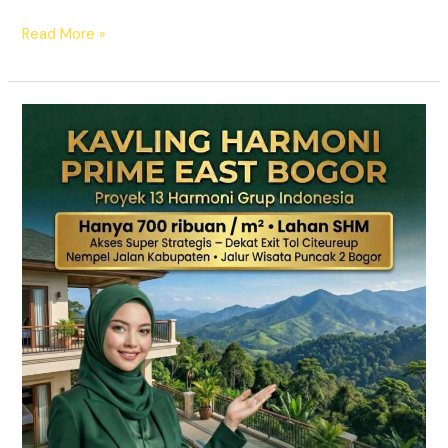
Read More »
KAVLING
HARMONI
PRIME
EAST
BOGOR
|
SHM
Pecah
Sertifikat
|
Dekat
Tol
Citeureup
–