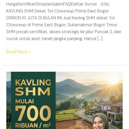
HargaSertifikatSiteplanGaleriFAQDaftar Survei JUAL
KAVLING SHM Dekat Tol Citeureup Prime East Bogor
DISKON 10 JUTA DI BULAN INI Jual Kavling SHM dekat Tol
Citeureup di Prime East Bogor, Sukamakmur Bogor Timur.
SHM pecah sertifikat, akses strategis ke jalur Puncak 2, dan
cocok untuk aset tanah jangka panjang. Hanya […]
Read More »
HARMONI
PRIME
EAST
BOGOR
–
KAVLING
SHM
LEGAL