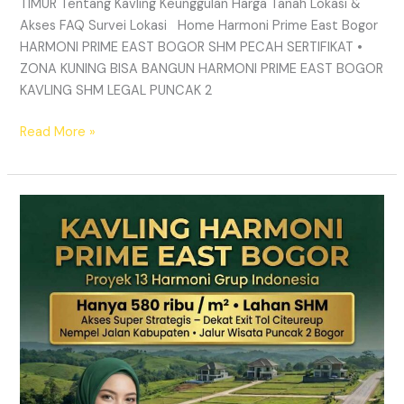
TIMUR Tentang Kavling Keunggulan Harga Tanah Lokasi &
Akses FAQ Survei Lokasi Home Harmoni Prime East Bogor
HARMONI PRIME EAST BOGOR SHM PECAH SERTIFIKAT •
ZONA KUNING BISA BANGUN HARMONI PRIME EAST BOGOR
KAVLING SHM LEGAL PUNCAK 2
Read More »
TANAH
MURAH
SHM
Puncak
2
Bogor
–
Panduan
Lengkap
&