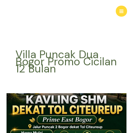
Lewati
ke
konten
Villa Puncak Dua
Bogor Promo Cicilan
12 Bulan
KAVLING
HARMONI
PRIME
EAST
BOGOR
|