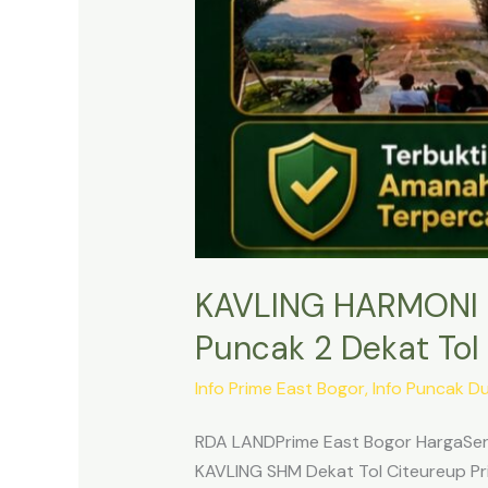
KAVLING HARMONI 
Puncak 2 Dekat Tol 
Info Prime East Bogor
,
Info Puncak D
RDA LANDPrime East Bogor HargaSert
KAVLING SHM Dekat Tol Citeureup Pri