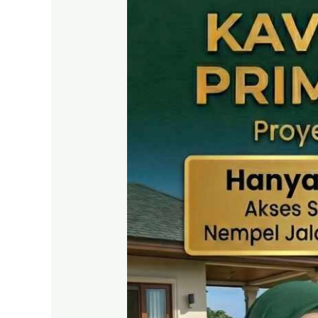
SHM
Puncak
2
Bogor
–
Panduan
Lengkap
&
Legalitas
Jelas