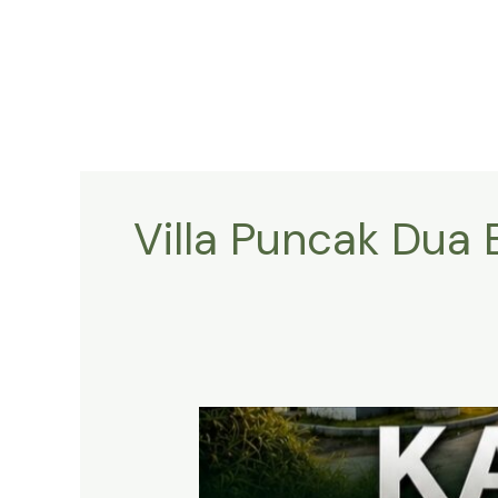
Lewati
ke
konten
Villa Puncak Dua
KAVLING
HARMONI
PRIME