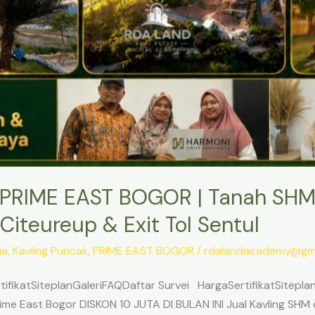
PRIME EAST BOGOR | Tanah SHM
Citeureup & Exit Tol Sentul
ua
,
Kavling Puncak
,
PRIME EAST BOGOR
/
rdalandacademy@gma
ifikatSiteplanGaleriFAQDaftar Survei HargaSertifikatSitepl
me East Bogor DISKON 10 JUTA DI BULAN INI Jual Kavling SHM d