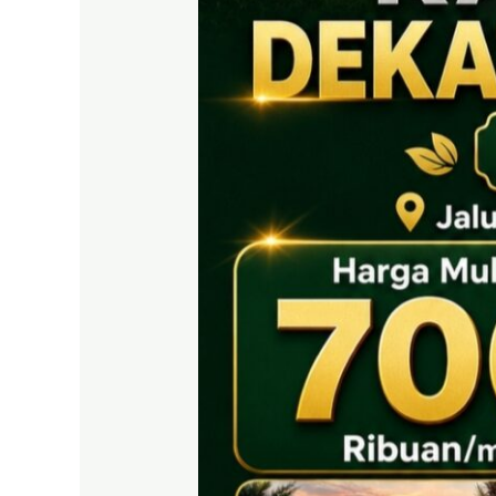
EAST
BOGOR
|
Tanah
SHM
700
Ribuan
Puncak
2
Dekat
Tol
Citeureup
&
Exit
Tol
Sentul