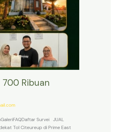
 700 Ribuan
il.com
anGaleriFAQDaftar Survei JUAL
ekat Tol Citeureup di Prime East