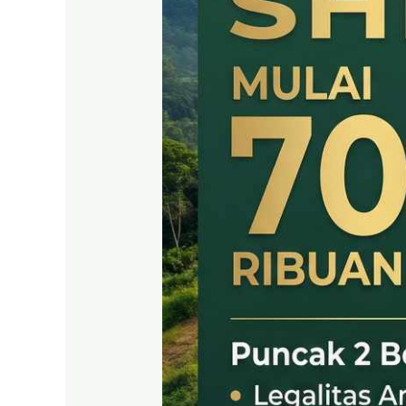
SHM
LEGAL
DI
PUNCAK
2
BOGOR
TIMUR