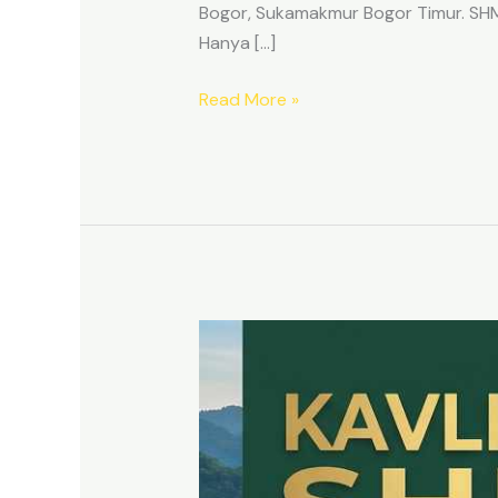
Bogor, Sukamakmur Bogor Timur. SHM p
Hanya […]
Read More »
HARMONI
PRIME
EAST
BOGOR
–
KAVLING