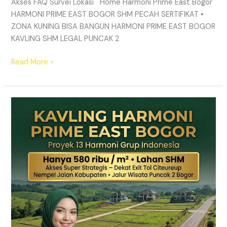
Akses FAQ Survei Lokasi Home Harmoni Prime East Bogor
HARMONI PRIME EAST BOGOR SHM PECAH SERTIFIKAT •
ZONA KUNING BISA BANGUN HARMONI PRIME EAST BOGOR
KAVLING SHM LEGAL PUNCAK 2
Read More »
TANAH
MURAH
SHM
Puncak
2
Bogor
–
Panduan
Lengkap
&
Legalitas