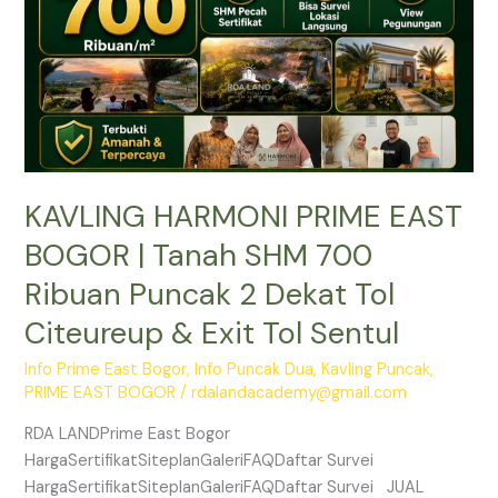
SHM
700
Ribuan
Puncak
2
Dekat
Tol
KAVLING HARMONI PRIME EAST
Citeureup
&
BOGOR | Tanah SHM 700
Exit
Ribuan Puncak 2 Dekat Tol
Tol
Sentul
Citeureup & Exit Tol Sentul
Info Prime East Bogor
,
Info Puncak Dua
,
Kavling Puncak
,
PRIME EAST BOGOR
/
rdalandacademy@gmail.com
RDA LANDPrime East Bogor
HargaSertifikatSiteplanGaleriFAQDaftar Survei
HargaSertifikatSiteplanGaleriFAQDaftar Survei JUAL