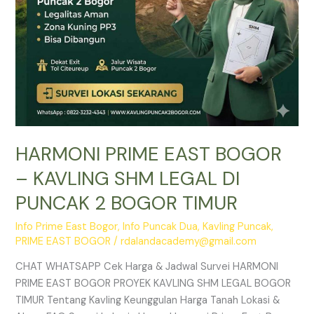
PUNCAK
2
BOGOR
TIMUR
HARMONI PRIME EAST BOGOR
– KAVLING SHM LEGAL DI
PUNCAK 2 BOGOR TIMUR
Info Prime East Bogor
,
Info Puncak Dua
,
Kavling Puncak
,
PRIME EAST BOGOR
/
rdalandacademy@gmail.com
CHAT WHATSAPP Cek Harga & Jadwal Survei HARMONI
PRIME EAST BOGOR PROYEK KAVLING SHM LEGAL BOGOR
TIMUR Tentang Kavling Keunggulan Harga Tanah Lokasi &