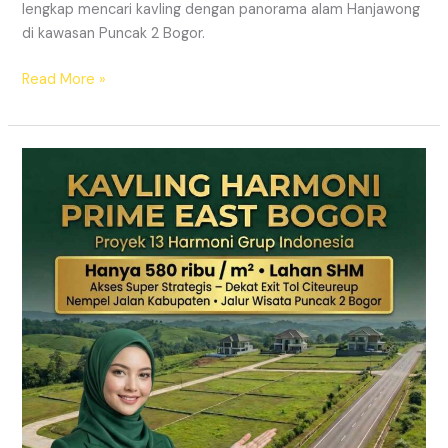
lengkap mencari kavling dengan panorama alam Hanjawong
di kawasan Puncak 2 Bogor.
Read More »
KAVLING
MURAH
SHM
Puncak
2
Bogor
Dekat
Jalur
Wisata