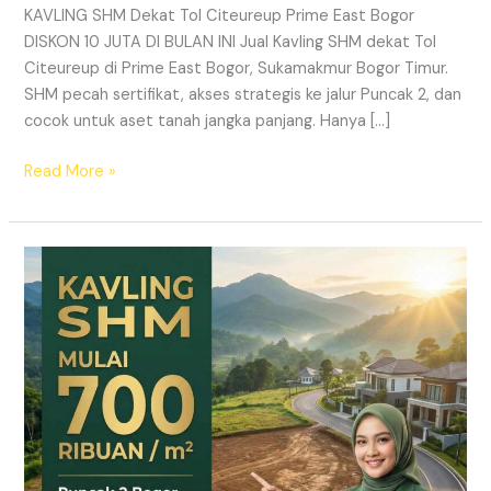
KAVLING SHM Dekat Tol Citeureup Prime East Bogor
DISKON 10 JUTA DI BULAN INI Jual Kavling SHM dekat Tol
Citeureup di Prime East Bogor, Sukamakmur Bogor Timur.
SHM pecah sertifikat, akses strategis ke jalur Puncak 2, dan
cocok untuk aset tanah jangka panjang. Hanya […]
Read More »
HARMONI
PRIME
EAST
BOGOR
–
KAVLING
SHM
LEGAL
DI