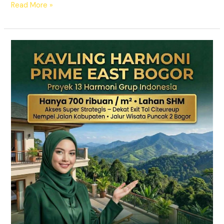
Read More »
KAVLING
HARMONI
PRIME
EAST
BOGOR
|
SHM
Pecah
Sertifikat
|
Dekat
Tol
Citeureup
–
Puncak