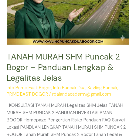
Jelas
TANAH MURAH SHM Puncak 2
Bogor – Panduan Lengkap &
Legalitas Jelas
Info Prime East Bogor
,
Info Puncak Dua
,
Kavling Puncak
,
PRIME EAST BOGOR
/
rdalandacademy@gmail.com
KONSULTASI TANAH MURAH Legalitas SHM Jelas TANAH
MURAH SHM PUNCAK 2 PANDUAN INVESTASI AMAN
BOGOR Homepage Pengertian Risiko Panduan FAQ Survei
Lokasi PANDUAN LENGKAP TANAH MURAH SHM PUNCAK 2
BOGOR Tanah Murah SHM Puncak 2 Bogor Lahan Legal &