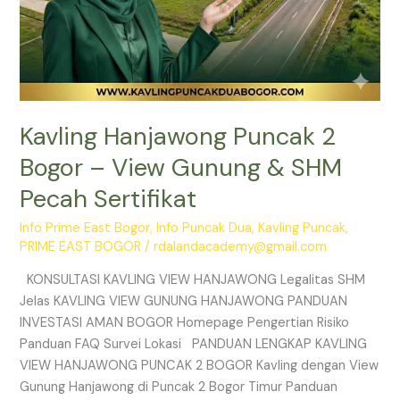
Kavling Hanjawong Puncak 2
Bogor – View Gunung & SHM
Pecah Sertifikat
Info Prime East Bogor
,
Info Puncak Dua
,
Kavling Puncak
,
PRIME EAST BOGOR
/
rdalandacademy@gmail.com
KONSULTASI KAVLING VIEW HANJAWONG Legalitas SHM
Jelas KAVLING VIEW GUNUNG HANJAWONG PANDUAN
INVESTASI AMAN BOGOR Homepage Pengertian Risiko
Panduan FAQ Survei Lokasi PANDUAN LENGKAP KAVLING
VIEW HANJAWONG PUNCAK 2 BOGOR Kavling dengan View
Gunung Hanjawong di Puncak 2 Bogor Timur Panduan