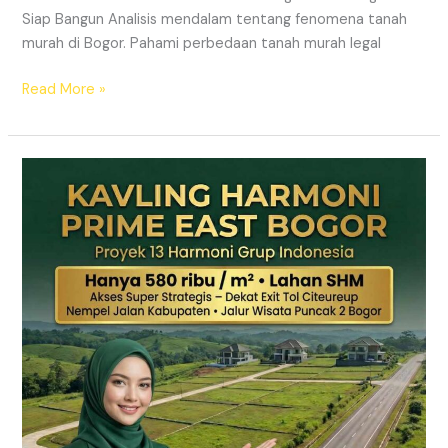
Siap Bangun Analisis mendalam tentang fenomena tanah
murah di Bogor. Pahami perbedaan tanah murah legal
Read More »
Kavling
Hanjawong
Puncak
2
Bogor
–
View
Gunung
&
SHM
Pecah
Sertifikat