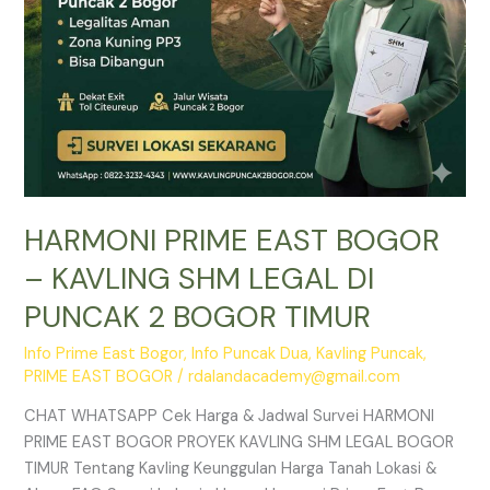
PUNCAK
2
BOGOR
TIMUR
HARMONI PRIME EAST BOGOR
– KAVLING SHM LEGAL DI
PUNCAK 2 BOGOR TIMUR
Info Prime East Bogor
,
Info Puncak Dua
,
Kavling Puncak
,
PRIME EAST BOGOR
/
rdalandacademy@gmail.com
CHAT WHATSAPP Cek Harga & Jadwal Survei HARMONI
PRIME EAST BOGOR PROYEK KAVLING SHM LEGAL BOGOR
TIMUR Tentang Kavling Keunggulan Harga Tanah Lokasi &