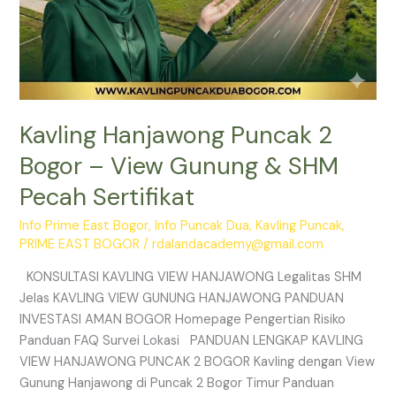
Kavling Hanjawong Puncak 2
Bogor – View Gunung & SHM
Pecah Sertifikat
Info Prime East Bogor
,
Info Puncak Dua
,
Kavling Puncak
,
PRIME EAST BOGOR
/
rdalandacademy@gmail.com
KONSULTASI KAVLING VIEW HANJAWONG Legalitas SHM
Jelas KAVLING VIEW GUNUNG HANJAWONG PANDUAN
INVESTASI AMAN BOGOR Homepage Pengertian Risiko
Panduan FAQ Survei Lokasi PANDUAN LENGKAP KAVLING
VIEW HANJAWONG PUNCAK 2 BOGOR Kavling dengan View
Gunung Hanjawong di Puncak 2 Bogor Timur Panduan