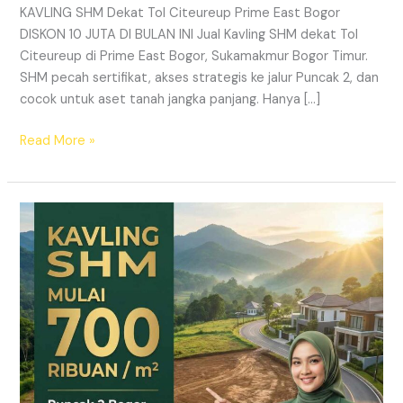
KAVLING SHM Dekat Tol Citeureup Prime East Bogor
DISKON 10 JUTA DI BULAN INI Jual Kavling SHM dekat Tol
Citeureup di Prime East Bogor, Sukamakmur Bogor Timur.
SHM pecah sertifikat, akses strategis ke jalur Puncak 2, dan
cocok untuk aset tanah jangka panjang. Hanya […]
Read More »
HARMONI
PRIME
EAST
BOGOR
–
KAVLING
SHM
LEGAL
DI