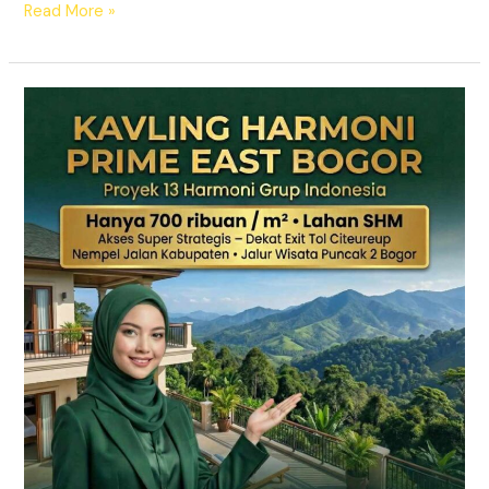
Read More »
KAVLING
HARMONI
PRIME
EAST
BOGOR
|
SHM
Pecah
Sertifikat
|
Dekat
Tol
Citeureup
–
Puncak