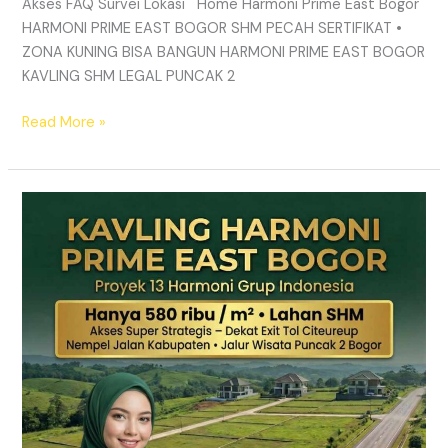
Akses FAQ Survei Lokasi Home Harmoni Prime East Bogor
HARMONI PRIME EAST BOGOR SHM PECAH SERTIFIKAT •
ZONA KUNING BISA BANGUN HARMONI PRIME EAST BOGOR
KAVLING SHM LEGAL PUNCAK 2
Read More »
TANAH
MURAH
SHM
Puncak
2
Bogor
–
Panduan
Lengkap
&
Legalitas