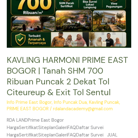
SHM
700
Ribuan
Puncak
2
Dekat
Tol
KAVLING HARMONI PRIME EAST
Citeureup
&
BOGOR | Tanah SHM 700
Exit
Ribuan Puncak 2 Dekat Tol
Tol
Sentul
Citeureup & Exit Tol Sentul
Info Prime East Bogor
,
Info Puncak Dua
,
Kavling Puncak
,
PRIME EAST BOGOR
/
rdalandacademy@gmail.com
RDA LANDPrime East Bogor
HargaSertifikatSiteplanGaleriFAQDaftar Survei
HargaSertifikatSiteplanGaleriFAQDaftar Survei JUAL