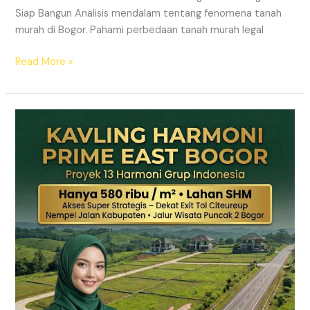
Siap Bangun Analisis mendalam tentang fenomena tanah
murah di Bogor. Pahami perbedaan tanah murah legal
Read More »
Kavling
Hanjawong
Puncak
2
Bogor
–
View
Gunung
&
SHM
Pecah
Sertifikat