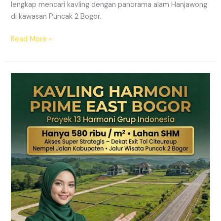
lengkap mencari kavling dengan panorama alam Hanjawong
di kawasan Puncak 2 Bogor.
Read More »
KAVLING
MURAH
SHM
Puncak
2
Bogor
Dekat
Jalur
Wisata