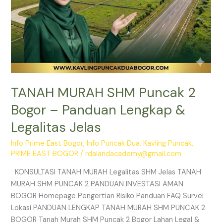
Jelas
TANAH MURAH SHM Puncak 2
Bogor – Panduan Lengkap &
Legalitas Jelas
Info Prime East Bogor
,
Info Puncak Dua
,
Kavling Puncak
,
PRIME EAST BOGOR
/
rdalandacademy@gmail.com
KONSULTASI TANAH MURAH Legalitas SHM Jelas TANAH
MURAH SHM PUNCAK 2 PANDUAN INVESTASI AMAN
BOGOR Homepage Pengertian Risiko Panduan FAQ Survei
Lokasi PANDUAN LENGKAP TANAH MURAH SHM PUNCAK 2
BOGOR Tanah Murah SHM Puncak 2 Bogor Lahan Legal &