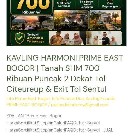
SHM
700
Ribuan
Puncak
2
Dekat
Tol
KAVLING HARMONI PRIME EAST
Citeureup
&
BOGOR | Tanah SHM 700
Exit
Ribuan Puncak 2 Dekat Tol
Tol
Sentul
Citeureup & Exit Tol Sentul
Info Prime East Bogor
,
Info Puncak Dua
,
Kavling Puncak
,
PRIME EAST BOGOR
/
rdalandacademy@gmail.com
RDA LANDPrime East Bogor
HargaSertifikatSiteplanGaleriFAQDaftar Survei
HargaSertifikatSiteplanGaleriFAQDaftar Survei JUAL