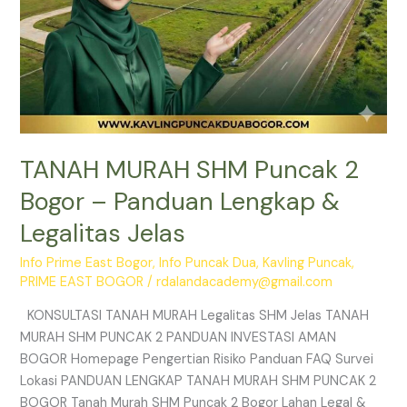
Jelas
TANAH MURAH SHM Puncak 2
Bogor – Panduan Lengkap &
Legalitas Jelas
Info Prime East Bogor
,
Info Puncak Dua
,
Kavling Puncak
,
PRIME EAST BOGOR
/
rdalandacademy@gmail.com
KONSULTASI TANAH MURAH Legalitas SHM Jelas TANAH
MURAH SHM PUNCAK 2 PANDUAN INVESTASI AMAN
BOGOR Homepage Pengertian Risiko Panduan FAQ Survei
Lokasi PANDUAN LENGKAP TANAH MURAH SHM PUNCAK 2
BOGOR Tanah Murah SHM Puncak 2 Bogor Lahan Legal &