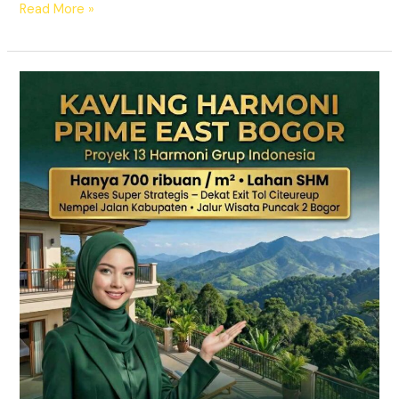
Read More »
KAVLING
HARMONI
PRIME
EAST
BOGOR
|
SHM
Pecah
Sertifikat
|
Dekat
Tol
Citeureup
–
Puncak