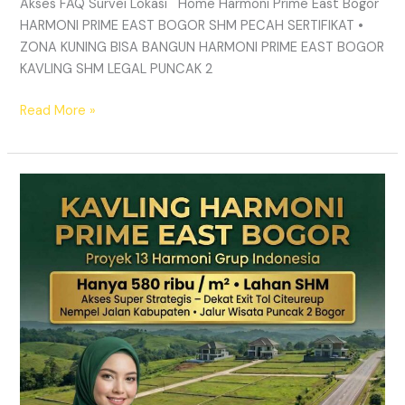
Akses FAQ Survei Lokasi Home Harmoni Prime East Bogor
HARMONI PRIME EAST BOGOR SHM PECAH SERTIFIKAT •
ZONA KUNING BISA BANGUN HARMONI PRIME EAST BOGOR
KAVLING SHM LEGAL PUNCAK 2
Read More »
TANAH
MURAH
SHM
Puncak
2
Bogor
–
Panduan
Lengkap
&
Legalitas