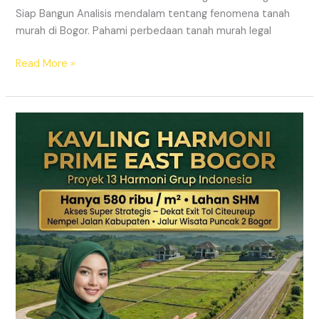
Siap Bangun Analisis mendalam tentang fenomena tanah
murah di Bogor. Pahami perbedaan tanah murah legal
Read More »
Kavling
Hanjawong
Puncak
2
Bogor
–
View
Gunung
&
SHM
Pecah
Sertifikat