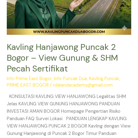
Kavling Hanjawong Puncak 2
Bogor – View Gunung & SHM
Pecah Sertifikat
Info Prime East Bogor
,
Info Puncak Dua
,
Kavling Puncak
,
PRIME EAST BOGOR
/
rdalandacademy@gmail.com
KONSULTASI KAVLING VIEW HANJAWONG Legalitas SHM
Jelas KAVLING VIEW GUNUNG HANJAWONG PANDUAN
INVESTASI AMAN BOGOR Homepage Pengertian Risiko
Panduan FAQ Survei Lokasi PANDUAN LENGKAP KAVLING
VIEW HANJAWONG PUNCAK 2 BOGOR Kavling dengan View
Gunung Hanjawong di Puncak 2 Bogor Timur Panduan