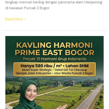
lengkap mencari kavling dengan panorama alam Hanjawong
di kawasan Puncak 2 Bogor.
Read More »
KAVLING
MURAH
SHM
Puncak
2
Bogor
Dekat
Jalur
Wisata