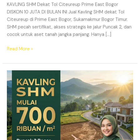
KAVLING SHM Dekat Tol Citeureup Prime East Bogor
DISKON 10 JUTA DI BULAN INI Jual Kavling SHM dekat Tol
Citeureup di Prime East Bogor, Sukamakmur Bogor Timur.
SHM pecah sertifikat, akses strategis ke jalur Puncak 2, dan
cocok untuk aset tanah jangka panjang. Hanya […]
Read More »
HARMONI
PRIME
EAST
BOGOR
–
KAVLING
SHM
LEGAL
DI