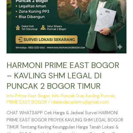
PUNCAK
2
BOGOR
TIMUR
HARMONI PRIME EAST BOGOR
– KAVLING SHM LEGAL DI
PUNCAK 2 BOGOR TIMUR
Info Prime East Bogor
,
Info Puncak Dua
,
Kavling Puncak
,
PRIME EAST BOGOR
/
rdalandacademy@gmail.com
CHAT WHATSAPP Cek Harga & Jadwal Survei HARMONI
PRIME EAST BOGOR PROYEK KAVLING SHM LEGAL BOGOR
TIMUR Tentang Kavling Keunggulan Harga Tanah Lokasi &